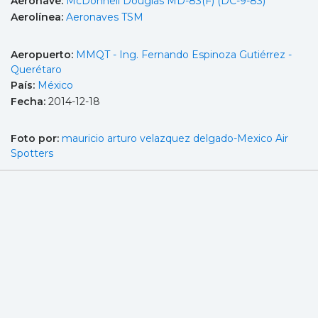
Aeronave:
McDonnell Douglas MD-83(F) (DC-9-83)
Aerolínea:
Aeronaves TSM
Aeropuerto:
MMQT - Ing. Fernando Espinoza Gutiérrez -
Querétaro
País:
México
Fecha:
2014-12-18
Foto por:
mauricio arturo velazquez delgado-Mexico Air
Spotters