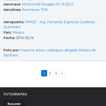
Aeronave:
McDonnell Douglas DC-9-32CF
Aerolínea:
Aeronaves TSM
Aeropuerto:
MMQT - Ing. Fernando Espinoza Gutiérrez -
Querétaro
País:
México
Fecha:
2014-05-14
Foto por:
mauricio arturo velazquez delgado-Mexico Air
Spotters
(actual)
Siguiente
1
2
3
»
FOTOGRAFÍAS
Buscador