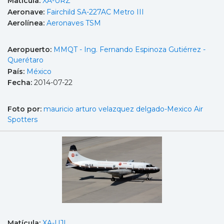
Matícula:
XA-URZ
Aeronave:
Fairchild SA-227AC Metro III
Aerolínea:
Aeronaves TSM
Aeropuerto:
MMQT - Ing. Fernando Espinoza Gutiérrez -
Querétaro
País:
México
Fecha:
2014-07-22
Foto por:
mauricio arturo velazquez delgado-Mexico Air
Spotters
Matícula:
XA-UJI