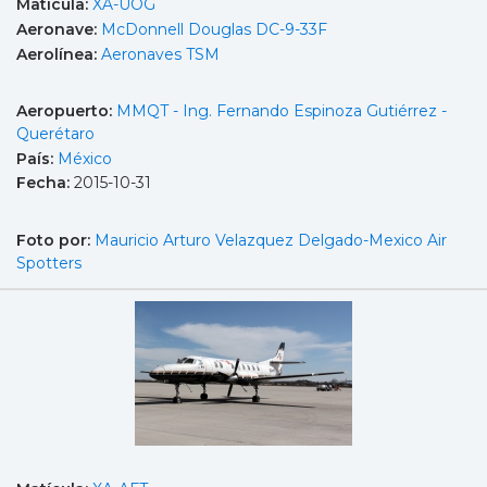
Matícula:
XA-UOG
Aeronave:
McDonnell Douglas DC-9-33F
Aerolínea:
Aeronaves TSM
Aeropuerto:
MMQT - Ing. Fernando Espinoza Gutiérrez -
Querétaro
País:
México
Fecha:
2015-10-31
Foto por:
Mauricio Arturo Velazquez Delgado-Mexico Air
Spotters