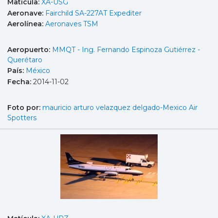
Matícula:
XA-USG
Aeronave:
Fairchild SA-227AT Expediter
Aerolínea:
Aeronaves TSM
Aeropuerto:
MMQT - Ing. Fernando Espinoza Gutiérrez -
Querétaro
País:
México
Fecha:
2014-11-02
Foto por:
mauricio arturo velazquez delgado-Mexico Air
Spotters