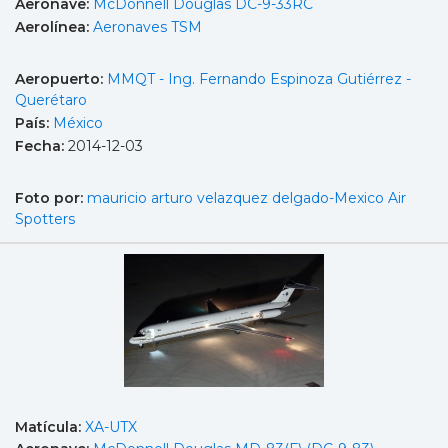
Aeronave:
McDonnell Douglas DC-9-33RC
Aerolínea:
Aeronaves TSM
Aeropuerto:
MMQT - Ing. Fernando Espinoza Gutiérrez -
Querétaro
País:
México
Fecha:
2014-12-03
Foto por:
mauricio arturo velazquez delgado-Mexico Air
Spotters
Matícula:
XA-UTX