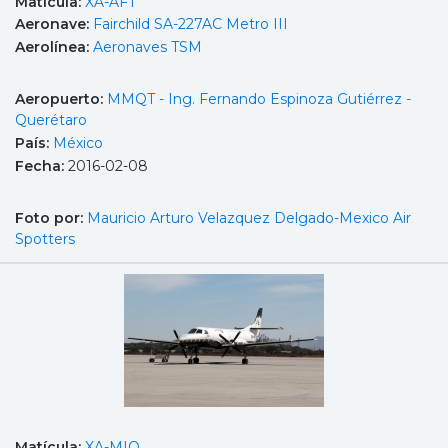
Matícula:
XA-AFT
Aeronave:
Fairchild SA-227AC Metro III
Aerolínea:
Aeronaves TSM
Aeropuerto:
MMQT - Ing. Fernando Espinoza Gutiérrez -
Querétaro
País:
México
Fecha:
2016-02-08
Foto por:
Mauricio Arturo Velazquez Delgado-Mexico Air
Spotters
Matícula:
XA-MIO