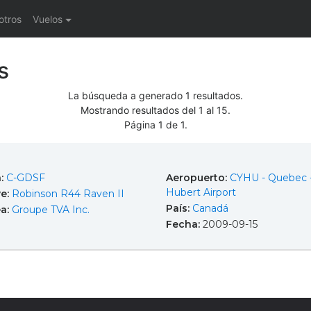
otros
Vuelos
s
La búsqueda a generado 1 resultados.
Mostrando resultados del 1 al 15.
Página 1 de 1.
a:
C-GDSF
Aeropuerto:
CYHU - Quebec -
Hubert Airport
e:
Robinson R44 Raven II
País:
Canadá
ea:
Groupe TVA Inc.
Fecha:
2009-09-15