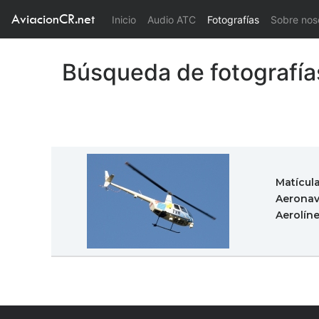
AviacionCR.net
(current)
Inicio
Audio ATC
Fotografías
Sobre nos
Búsqueda de fotografía
Matícul
Aeronav
Aerolín