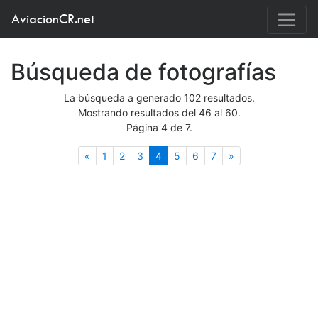
AviacionCR.net
Búsqueda de fotografías
La búsqueda a generado 102 resultados.
Mostrando resultados del 46 al 60.
Página 4 de 7.
Anterior
(actual)
Siguiente
«
1
2
3
4
5
6
7
»