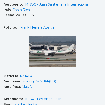
Aeropuerto:
MROC - Juan Santamaría Internacional
País:
Costa Rica
Fecha:
2010-02-14
Foto por:
Frank Herrera Abarca
Matícula:
N314LA
Aeronave:
Boeing 767-316F(ER)
Aerolínea:
Mas Air
Aeropuerto:
KLAX - Los Angeles Intl
País:
Estados Unidos