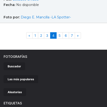
Fecha:
No disponible
Foto por:
Diego E. Mancilla -LA Spotter-
Anterior
(actual)
Siguiente
«
1
2
3
4
5
6
7
»
FOTOGRAFÍAS
Buscador
Las más populares
Aleatorias
ETIQUETAS