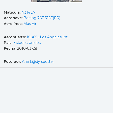
Matícula:
N314LA
Aeronave:
Boeing 767-316F(ER)
Aerolínea:
Mas Air
Aeropuerto:
KLAX - Los Angeles Intl
País:
Estados Unidos
Fecha:
2010-03-28
Foto por:
Ana L@dy spotter