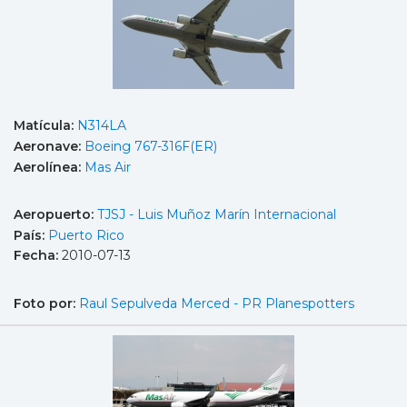
Matícula:
N314LA
Aeronave:
Boeing 767-316F(ER)
Aerolínea:
Mas Air
Aeropuerto:
TJSJ - Luis Muñoz Marín Internacional
País:
Puerto Rico
Fecha:
2010-07-13
Foto por:
Raul Sepulveda Merced - PR Planespotters