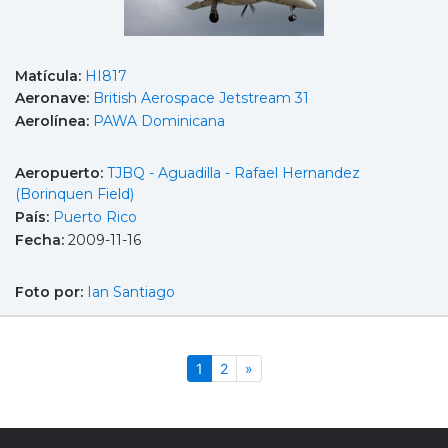
Matícula:
HI817
Aeronave:
British Aerospace Jetstream 31
Aerolínea:
PAWA Dominicana
Aeropuerto:
TJBQ - Aguadilla - Rafael Hernandez
(Borinquen Field)
País:
Puerto Rico
Fecha:
2009-11-16
Foto por:
Ian Santiago
(actual)
Siguiente
1
2
»