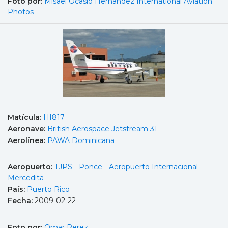
Foto por:
Misael Ocasio Hernandez International Aviation
Photos
Matícula:
HI817
Aeronave:
British Aerospace Jetstream 31
Aerolínea:
PAWA Dominicana
Aeropuerto:
TJPS - Ponce - Aeropuerto Internacional
Mercedita
País:
Puerto Rico
Fecha:
2009-02-22
Foto por:
Omar Perez