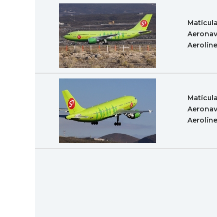
Matícul
Aeronav
Aerolín
Matícul
Aeronav
Aerolín