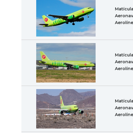
Matícul
Aeronav
Aerolín
Matícul
Aeronav
Aerolín
Matícul
Aeronav
Aerolín