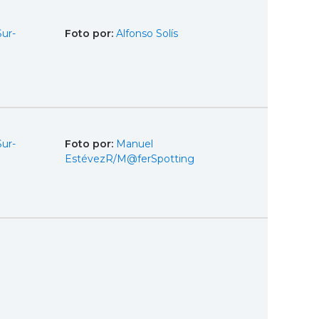
Sur-
Foto por:
Alfonso Solís
Sur-
Foto por:
Manuel
EstévezR/M@ferSpotting