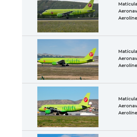
Matícul
Aeronav
Aerolín
Matícul
Aeronav
Aerolín
Matícul
Aeronav
Aerolín