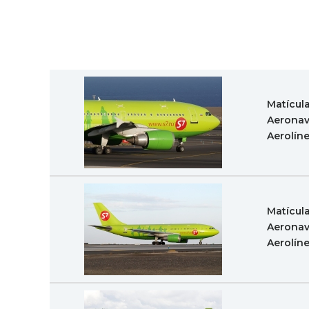
Matícul
Aeronav
Aerolín
Matícul
Aeronav
Aerolín