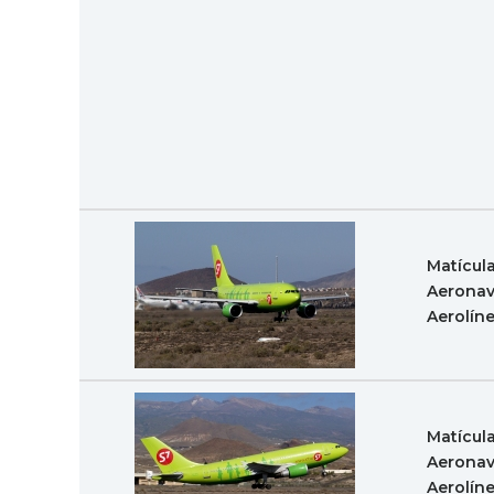
Matícul
Aeronav
Aerolín
Matícul
Aeronav
Aerolín