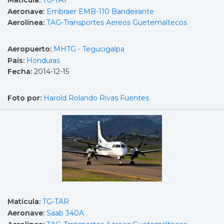
Matícula:
TG-TAY
Aeronave:
Embraer EMB-110 Bandeirante
Aerolínea:
TAG-Transportes Aereos Guetemaltecos
Aeropuerto:
MHTG - Tegucigalpa
País:
Honduras
Fecha:
2014-12-15
Foto por:
Harold Rolando Rivas Fuentes
Matícula:
TG-TAR
Aeronave:
Saab 340A