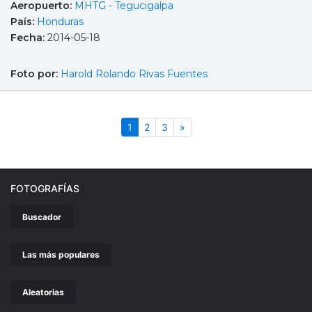
Aeropuerto:
MHTG - Tegucigalpa
País:
Honduras
Fecha:
2014-05-18
Foto por:
Harold Rolando Rivas Fuentes
(actual)
Siguiente
1
2
3
»
FOTOGRAFÍAS
Buscador
Las más populares
Aleatorias