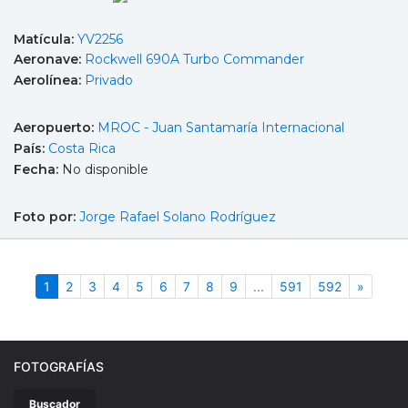
Matícula:
YV2256
Aeronave:
Rockwell 690A Turbo Commander
Aerolínea:
Privado
Aeropuerto:
MROC - Juan Santamaría Internacional
País:
Costa Rica
Fecha:
No disponible
Foto por:
Jorge Rafael Solano Rodríguez
(actual)
Siguien
1
2
3
4
5
6
7
8
9
...
591
592
»
FOTOGRAFÍAS
Buscador