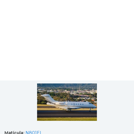
Matícula:
N801EL