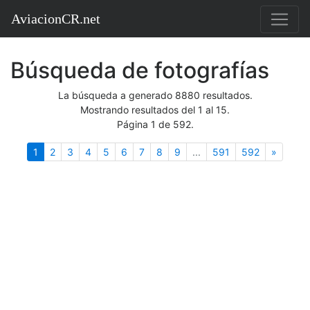
AviacionCR.net
Búsqueda de fotografías
La búsqueda a generado 8880 resultados.
Mostrando resultados del 1 al 15.
Página 1 de 592.
(actual)
Siguien
1
2
3
4
5
6
7
8
9
...
591
592
»