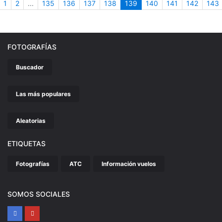
nterior
(actual)
1
2
...
135
136
137
138
139
140
141
142
143
FOTOGRAFÍAS
Buscador
Las más populares
Aleatorias
ETIQUETAS
Fotografías
ATC
Información vuelos
SOMOS SOCIALES