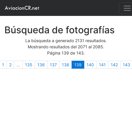
AviacionCR.net
Búsqueda de fotografías
La búsqueda a generado 2131 resultados.
Mostrando resultados del 2071 al 2085.
Página 139 de 143.
nterior
(actual)
1
2
...
135
136
137
138
139
140
141
142
143