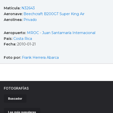
Matícula:
N32643
Aeronave:
Beechcraft B200GT Super King Air
Aerolínea:
Privado
Aeropuerto:
MROC - Juan Santamaría Internacional
País:
Costa Rica
Fecha:
2010-01-21
Foto por:
Frank Herrera Abarca
FOTOGRAFÍAS
Buscador
Las más populares