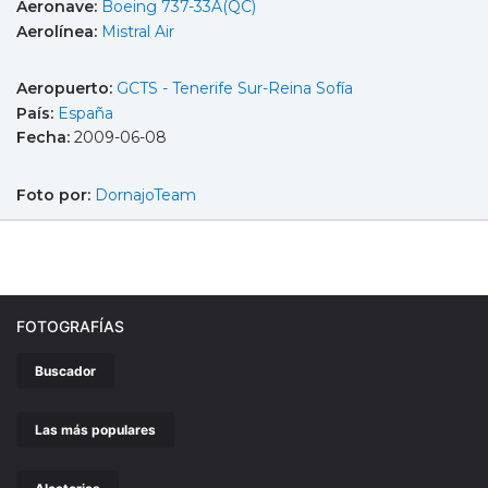
Aeronave:
Boeing 737-33A(QC)
Aerolínea:
Mistral Air
Aeropuerto:
GCTS - Tenerife Sur-Reina Sofía
País:
España
Fecha:
2009-06-08
Foto por:
DornajoTeam
FOTOGRAFÍAS
Buscador
Las más populares