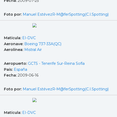
Fecha:
2009-07-25
Foto por:
Manuel EstévezR-M@ferSpotting(C.I.Spotting)
Matícula:
EI-DVC
Aeronave:
Boeing 737-33A(QC)
Aerolínea:
Mistral Air
Aeropuerto:
GCTS - Tenerife Sur-Reina Sofía
País:
España
Fecha:
2009-06-16
Foto por:
Manuel EstévezR-M@ferSpotting(C.I.Spotting)
Matícula:
EI-DVC