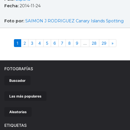
Fecha:
2014-11-24
Foto por:
SAIMON J RODRIGUEZ Canary Islands Spotting
(actual)
Siguient
1
2
3
4
5
6
7
8
9
...
28
29
»
FOTOGRAFÍAS
Buscador
Las más populares
Aleatorias
ETIQUETAS