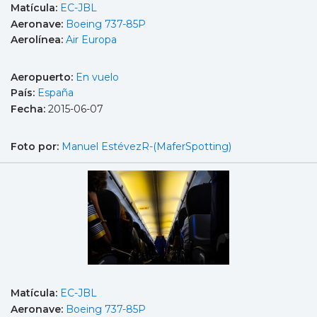
Matícula:
EC-JBL
Aeronave:
Boeing 737-85P
Aerolínea:
Air Europa
Aeropuerto:
En vuelo
País:
España
Fecha:
2015-06-07
Foto por:
Manuel EstévezR-(MaferSpotting)
Matícula:
EC-JBL
Aeronave:
Boeing 737-85P