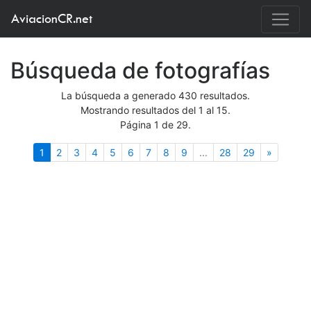
AviacionCR.net
Búsqueda de fotografías
La búsqueda a generado 430 resultados.
Mostrando resultados del 1 al 15.
Página 1 de 29.
(actual)
Siguient
1
2
3
4
5
6
7
8
9
...
28
29
»