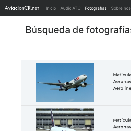
AviacionCR.net
(current)
Inicio
Audio ATC
Fotografías
Sobre nos
Búsqueda de fotografía
Matícul
Aeronav
Aerolín
Matícul
Aeronav