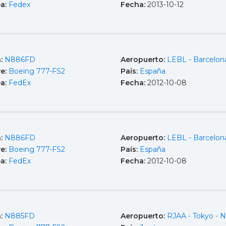
ea:
Fedex
Fecha:
2013-10-12
a:
N886FD
Aeropuerto:
LEBL - Barcelona
e:
Boeing 777-FS2
País:
España
ea:
FedEx
Fecha:
2012-10-08
a:
N886FD
Aeropuerto:
LEBL - Barcelona
e:
Boeing 777-FS2
País:
España
ea:
FedEx
Fecha:
2012-10-08
a:
N885FD
Aeropuerto:
RJAA - Tokyo - N