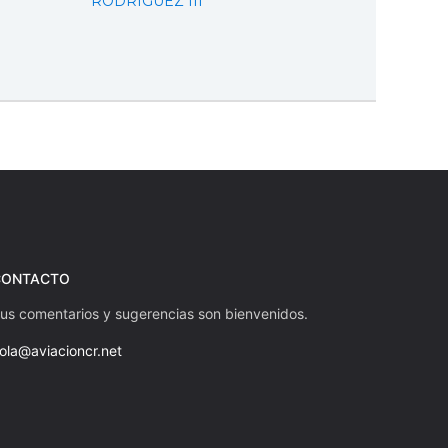
RODRIGUEZ III
CONTACTO
us comentarios y sugerencias son bienvenidos.
ola@aviacioncr.net