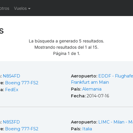
otros
Vuelos
s
La búsqueda a generado 5 resultados.
Mostrando resultados del 1 al 15.
Página 1 de 1.
a:
N854FD
Aeropuerto:
EDDF - Flughaf
Frankfurt am Main
e:
Boeing 777-FS2
País:
Alemania
ea:
FedEx
Fecha:
2014-07-16
a:
N853FD
Aeropuerto:
LIMC - Milan - M
e:
Boeing 777-FS2
País:
Italia