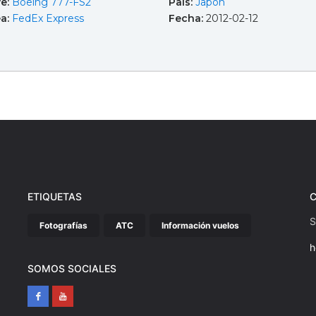
e:
Boeing 777-FS2
País:
Japón
ea:
FedEx Express
Fecha:
2012-02-12
ETIQUETAS
S
Fotografías
ATC
Información vuelos
h
SOMOS SOCIALES