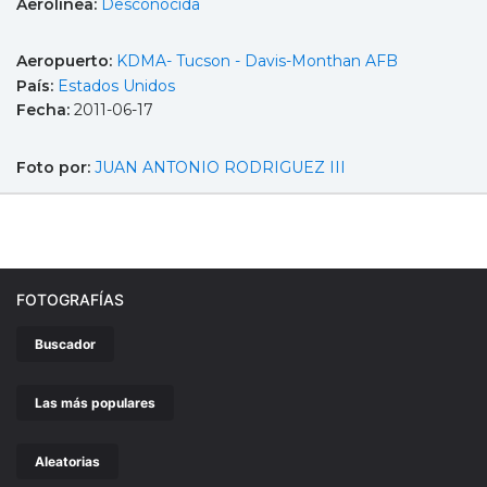
Aerolínea:
Desconocida
Aeropuerto:
KDMA- Tucson - Davis-Monthan AFB
País:
Estados Unidos
Fecha:
2011-06-17
Foto por:
JUAN ANTONIO RODRIGUEZ III
FOTOGRAFÍAS
Buscador
Las más populares
Aleatorias