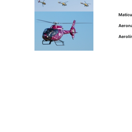
Matícu
Aeron
Aerolí