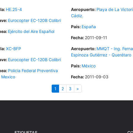
la:
HE.25-4
Aeropuerto:
Playa de La Victori
Cádiz.
ave:
Eurocopter EC-120B Colibri
País:
España
nea:
Ejército del Aire Español
Fecha:
2011-09-11
la:
XC-BFP
Aeropuerto:
MMQT - Ing. Fern
Espinoza Gutiérrez - Querétaro
ave:
Eurocopter EC-120B Colibri
País:
México
nea:
Policia Federal Preventiva
- Mexico
Fecha:
2011-09-03
(actual)
Siguiente
1
2
3
»
ETIQUETAS
C