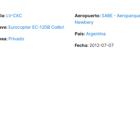
la:
LV-CXC
Aeropuerto:
SABE - Aeroparqu
Newbery
ave:
Eurocopter EC-120B Colibri
País:
Argentina
nea:
Privado
Fecha:
2012-07-07