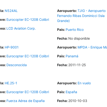
la:
N524AL
Aeropuerto:
TJIG - Aeropuerto
Fernando Ribas Dominicci (Isla
ave:
Eurocopter EC-120B Colibri
Grande)
nea:
LCD Aviation Corp.
País:
Puerto Rico
Fecha:
No disponible
la:
HP-9001
Aeropuerto:
MPDA - Enrique M
ave:
Eurocopter EC-120B Colibri
País:
Panamá
nea:
Desconocida
Fecha:
2011-11-25
la:
HE.25-1
Aeropuerto:
En vuelo
ave:
Eurocopter EC-120B Colibri
País:
España
nea:
Fuerza Aérea de España
Fecha:
2010-10-03