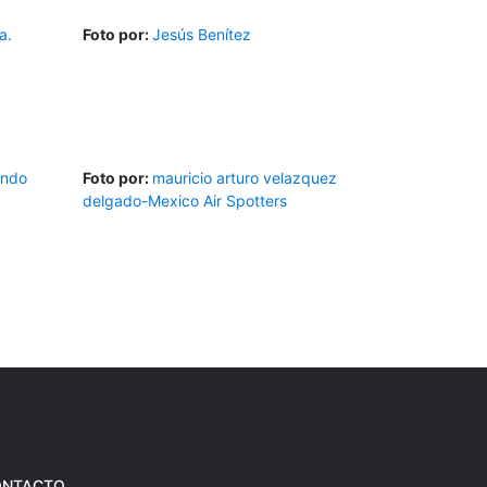
a.
Foto por:
Jesús Benítez
ando
Foto por:
mauricio arturo velazquez
delgado-Mexico Air Spotters
ONTACTO