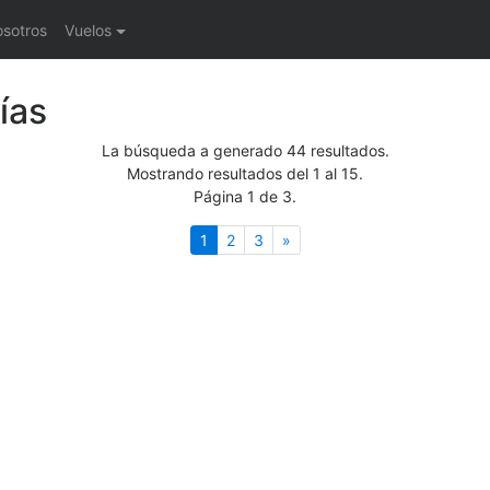
osotros
Vuelos
ías
La búsqueda a generado 44 resultados.
Mostrando resultados del 1 al 15.
Página 1 de 3.
(actual)
Siguiente
1
2
3
»