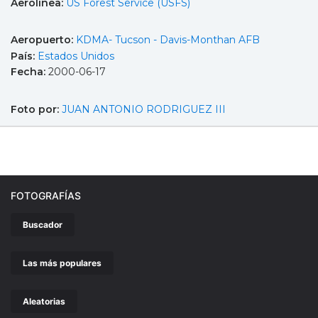
Aerolínea:
US Forest Service (USFS)
Aeropuerto:
KDMA- Tucson - Davis-Monthan AFB
País:
Estados Unidos
Fecha:
2000-06-17
Foto por:
JUAN ANTONIO RODRIGUEZ III
FOTOGRAFÍAS
Buscador
Las más populares
Aleatorias