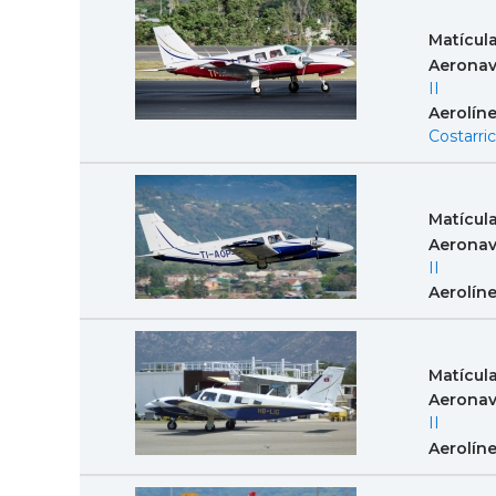
Matícul
Aeronav
II
Aerolín
Costarri
Matícul
Aeronav
II
Aerolín
Matícul
Aeronav
II
Aerolín