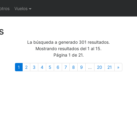
otros
Vuelos
s
La búsqueda a generado 301 resultados.
Mostrando resultados del 1 al 15.
Página 1 de 21.
(actual)
Siguient
1
2
3
4
5
6
7
8
9
...
20
21
»