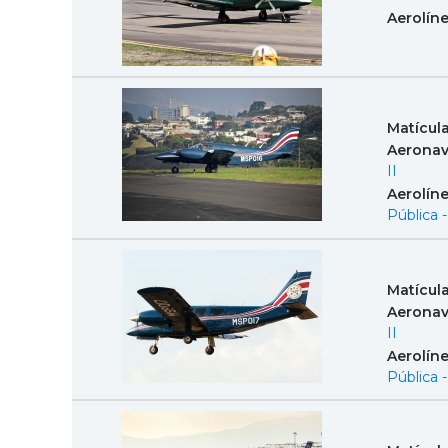
Aerolín
Matícul
Aeronav
II
Aerolín
Pública 
Matícul
Aeronav
II
Aerolín
Pública 