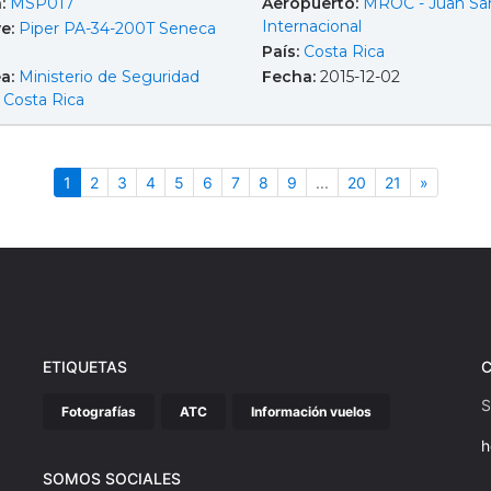
a:
MSP017
Aeropuerto:
MROC - Juan Sa
Internacional
e:
Piper PA-34-200T Seneca
País:
Costa Rica
ea:
Ministerio de Seguridad
Fecha:
2015-12-02
- Costa Rica
(actual)
Siguient
1
2
3
4
5
6
7
8
9
...
20
21
»
ETIQUETAS
S
Fotografías
ATC
Información vuelos
h
SOMOS SOCIALES