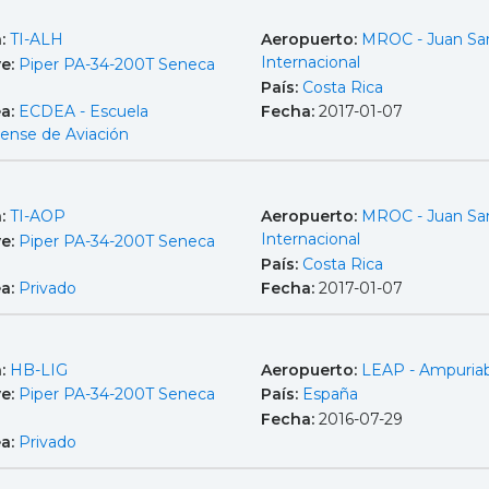
a:
TI-ALH
Aeropuerto:
MROC - Juan Sa
Internacional
e:
Piper PA-34-200T Seneca
País:
Costa Rica
ea:
ECDEA - Escuela
Fecha:
2017-01-07
cense de Aviación
a:
TI-AOP
Aeropuerto:
MROC - Juan Sa
Internacional
e:
Piper PA-34-200T Seneca
País:
Costa Rica
ea:
Privado
Fecha:
2017-01-07
a:
HB-LIG
Aeropuerto:
LEAP - Ampuria
e:
Piper PA-34-200T Seneca
País:
España
Fecha:
2016-07-29
ea:
Privado