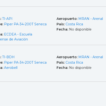
a:
TI-API
Aeropuerto:
MRAN - Arenal
e:
Piper PA-34-200T Seneca
País:
Costa Rica
Fecha:
No disponible
ea:
ECDEA - Escuela
cense de Aviación
a:
TI-BDH
Aeropuerto:
MRAN - Arenal
e:
Piper PA-34-200T Seneca
País:
Costa Rica
ea:
Aerobell
Fecha:
No disponible