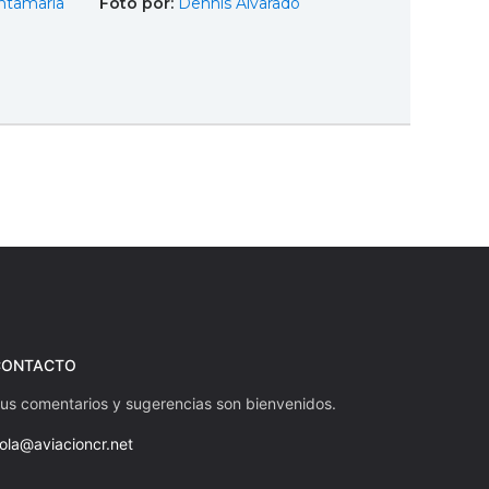
ntamaría
Foto por:
Dennis Alvarado
e
CONTACTO
us comentarios y sugerencias son bienvenidos.
ola@aviacioncr.net