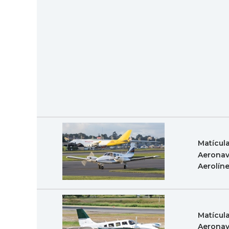
Matícul
Aeronav
Aerolín
Matícul
Aeronav