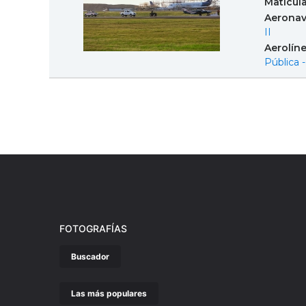
Matícul
Aeronav
II
Aerolín
Pública 
FOTOGRAFÍAS
Buscador
Las más populares