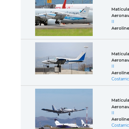
Matícul
Aeronav
II
Aerolín
Matícul
Aeronav
II
Aerolín
Costarri
Matícul
Aeronav
II
Aerolín
Costarri