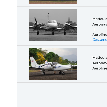
Matícul
Aeronav
II
Aerolín
Costarri
Matícul
Aeronav
Aerolín