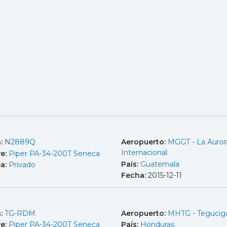
a:
N2889Q
Aeropuerto:
MGGT - La Auror
Internacional
e:
Piper PA-34-200T Seneca
País:
Guatemala
ea:
Privado
Fecha:
2015-12-11
a:
TG-RDM
Aeropuerto:
MHTG - Tegucig
e:
Piper PA-34-200T Seneca
País:
Honduras