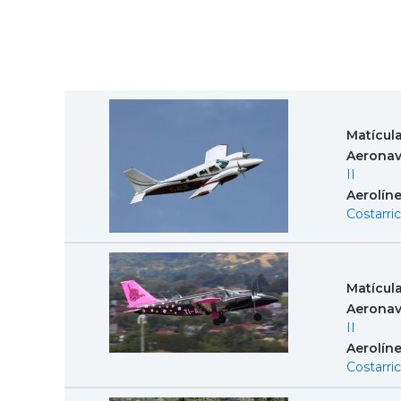
Matícul
Aeronav
II
Aerolín
Costarri
Matícul
Aeronav
II
Aerolín
Costarri