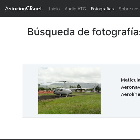
AviacionCR.net
(current)
Inicio
Audio ATC
Fotografías
Sobre nos
Búsqueda de fotografía
Matícul
Aeronav
Aerolín