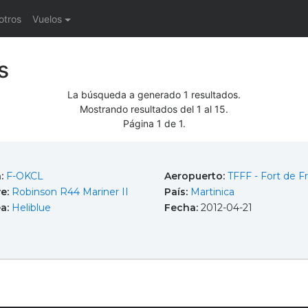
otros
Vuelos
s
La búsqueda a generado 1 resultados.
Mostrando resultados del 1 al 15.
Página 1 de 1.
a:
F-OKCL
Aeropuerto:
TFFF - Fort de F
e:
Robinson R44 Mariner II
País:
Martinica
ea:
Heliblue
Fecha:
2012-04-21