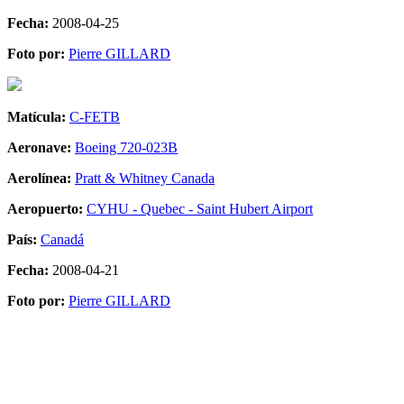
Fecha:
2008-04-25
Foto por:
Pierre GILLARD
Matícula:
C-FETB
Aeronave:
Boeing 720-023B
Aerolínea:
Pratt & Whitney Canada
Aeropuerto:
CYHU - Quebec - Saint Hubert Airport
País:
Canadá
Fecha:
2008-04-21
Foto por:
Pierre GILLARD