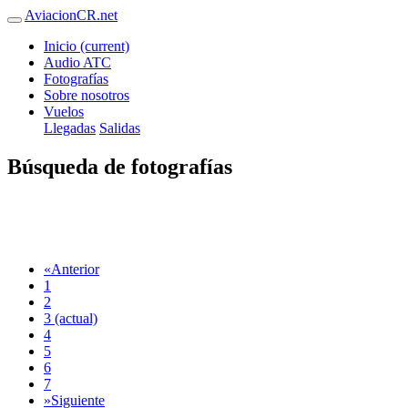
AviacionCR.net
Inicio
(current)
Audio ATC
Fotografías
Sobre nosotros
Vuelos
Llegadas
Salidas
Búsqueda de fotografías
«
Anterior
1
2
3
(actual)
4
5
6
7
»
Siguiente