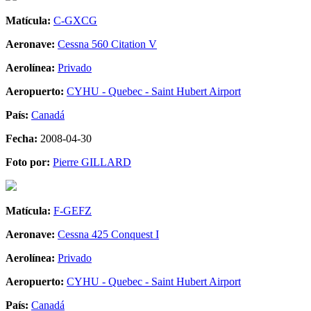
Matícula:
C-GXCG
Aeronave:
Cessna 560 Citation V
Aerolínea:
Privado
Aeropuerto:
CYHU - Quebec - Saint Hubert Airport
País:
Canadá
Fecha:
2008-04-30
Foto por:
Pierre GILLARD
Matícula:
F-GEFZ
Aeronave:
Cessna 425 Conquest I
Aerolínea:
Privado
Aeropuerto:
CYHU - Quebec - Saint Hubert Airport
País:
Canadá