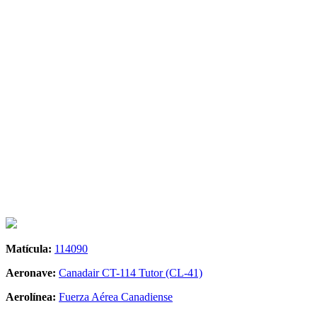
Matícula:
114090
Aeronave:
Canadair CT-114 Tutor (CL-41)
Aerolínea:
Fuerza Aérea Canadiense