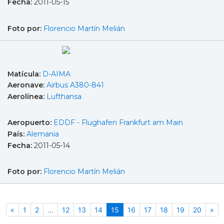
Fecha:
2011-05-15
Foto por:
Florencio Martín Melián
Matícula:
D-AIMA
Aeronave:
Airbus A380-841
Aerolínea:
Lufthansa
Aeropuerto:
EDDF - Flughafen Frankfurt am Main
País:
Alemania
Fecha:
2011-05-14
Foto por:
Florencio Martín Melián
Anterior
(actual)
Sig
«
1
2
...
12
13
14
15
16
17
18
19
20
»