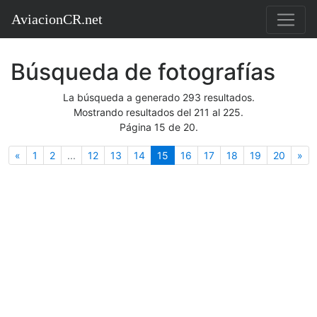
AviacionCR.net
Búsqueda de fotografías
La búsqueda a generado 293 resultados.
Mostrando resultados del 211 al 225.
Página 15 de 20.
Anterior
(actual)
Sig
«
1
2
...
12
13
14
15
16
17
18
19
20
»