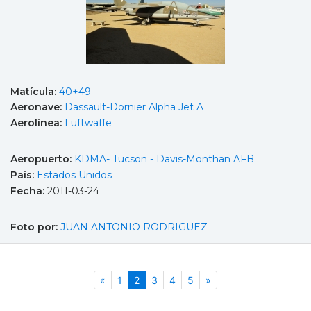
Matícula:
40+49
Aeronave:
Dassault-Dornier Alpha Jet A
Aerolínea:
Luftwaffe
Aeropuerto:
KDMA- Tucson - Davis-Monthan AFB
País:
Estados Unidos
Fecha:
2011-03-24
Foto por:
JUAN ANTONIO RODRIGUEZ
Anterior
(actual)
Siguiente
«
1
2
3
4
5
»