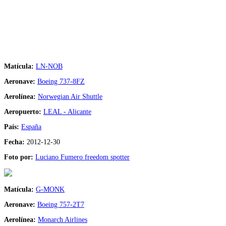
Matícula:
LN-NOB
Aeronave:
Boeing 737-8FZ
Aerolínea:
Norwegian Air Shuttle
Aeropuerto:
LEAL - Alicante
País:
España
Fecha:
2012-12-30
Foto por:
Luciano Fumero freedom spotter
Matícula:
G-MONK
Aeronave:
Boeing 757-2T7
Aerolínea:
Monarch Airlines