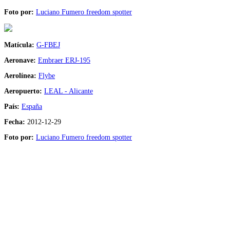
Foto por:
Luciano Fumero freedom spotter
Matícula:
G-FBEJ
Aeronave:
Embraer ERJ-195
Aerolínea:
Flybe
Aeropuerto:
LEAL - Alicante
País:
España
Fecha:
2012-12-29
Foto por:
Luciano Fumero freedom spotter