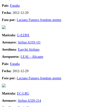
País:
España
Fecha:
2012-12-29
Foto por:
Luciano Fumero freedom spotter
Matícula:
G-EZBX
Aeronave:
Airbus A319-111
Aerolínea:
EasyJet Airlines
Aeropuerto:
LEAL - Alicante
País:
España
Fecha:
2012-12-29
Foto por:
Luciano Fumero freedom spotter
Matícula:
EC-LRG
Aeronave:
Airbus A320-214