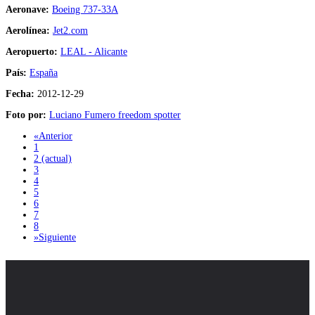
Aeronave:
Boeing 737-33A
Aerolínea:
Jet2.com
Aeropuerto:
LEAL - Alicante
País:
España
Fecha:
2012-12-29
Foto por:
Luciano Fumero freedom spotter
«
Anterior
1
2
(actual)
3
4
5
6
7
8
»
Siguiente