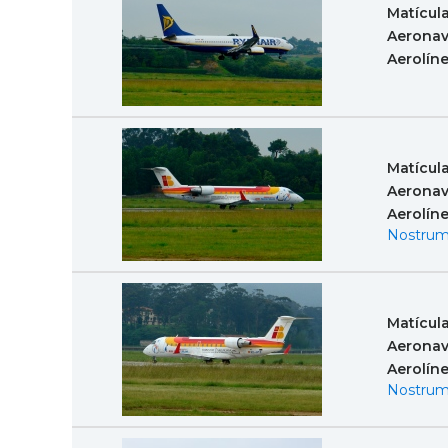
Matícul
Aeronav
Aerolín
Matícul
Aeronav
Aerolín
Nostrum
Matícul
Aeronav
Aerolín
Nostrum