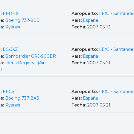
a:
EI-DHX
Aeropuerto:
LEXJ - Santande
e:
Boeing 737-800
País:
España
ea:
Ryanair
Fecha:
2007-05-13
a:
EC-JXZ
Aeropuerto:
LEXJ - Santande
e:
Bombardier CRJ-900ER
País:
España
ea:
Iberia Regional (Air
Fecha:
2007-05-21
)
a:
EI-CSP
Aeropuerto:
LEXJ - Santande
e:
Boeing 737-8AS
País:
España
ea:
Ryanair
Fecha:
2007-05-21