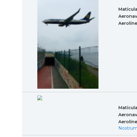
Matícul
Aeronav
Aerolín
Matícul
Aeronav
Aerolín
Nostrum