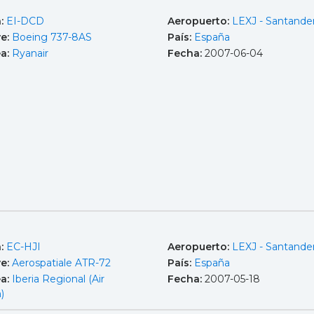
a:
EI-DCD
Aeropuerto:
LEXJ - Santande
e:
Boeing 737-8AS
País:
España
ea:
Ryanair
Fecha:
2007-06-04
a:
EC-HJI
Aeropuerto:
LEXJ - Santande
e:
Aerospatiale ATR-72
País:
España
ea:
Iberia Regional (Air
Fecha:
2007-05-18
)