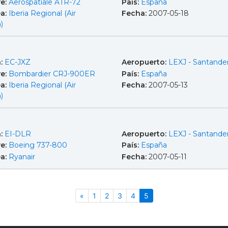
e:
Aerospatiale ATR-72
País:
España
ea:
Iberia Regional (Air
Fecha:
2007-05-18
)
a:
EC-JXZ
Aeropuerto:
LEXJ - Santande
e:
Bombardier CRJ-900ER
País:
España
ea:
Iberia Regional (Air
Fecha:
2007-05-13
)
a:
EI-DLR
Aeropuerto:
LEXJ - Santande
e:
Boeing 737-800
País:
España
ea:
Ryanair
Fecha:
2007-05-11
Anterior
(actual)
«
1
2
3
4
5