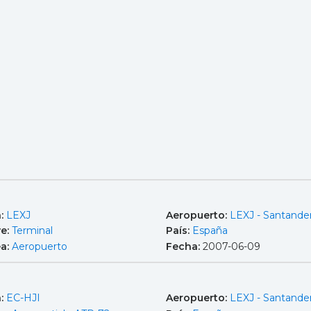
a:
LEXJ
Aeropuerto:
LEXJ - Santande
e:
Terminal
País:
España
ea:
Aeropuerto
Fecha:
2007-06-09
a:
EC-HJI
Aeropuerto:
LEXJ - Santande