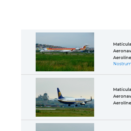
Matícul
Aeronav
Aerolín
Nostrum
Matícul
Aeronav
Aerolín