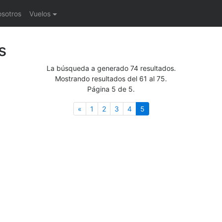
osotros
Vuelos
s
La búsqueda a generado 74 resultados.
Mostrando resultados del 61 al 75.
Página 5 de 5.
Anterior
(actual)
«
1
2
3
4
5