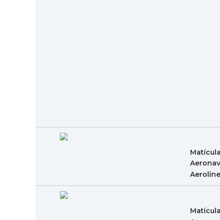
Matícul
Aeronav
Aerolín
Matícul