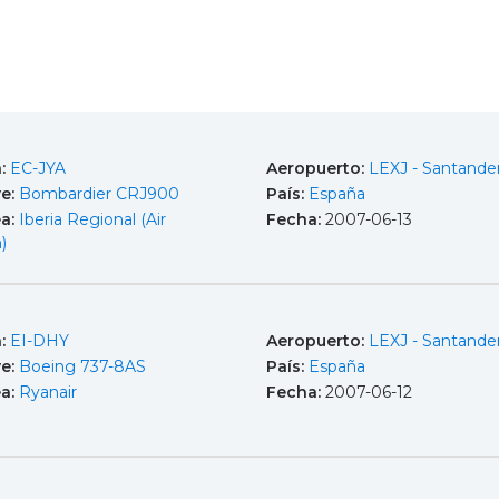
a:
EC-JYA
Aeropuerto:
LEXJ - Santande
e:
Bombardier CRJ900
País:
España
ea:
Iberia Regional (Air
Fecha:
2007-06-13
)
a:
EI-DHY
Aeropuerto:
LEXJ - Santande
e:
Boeing 737-8AS
País:
España
ea:
Ryanair
Fecha:
2007-06-12