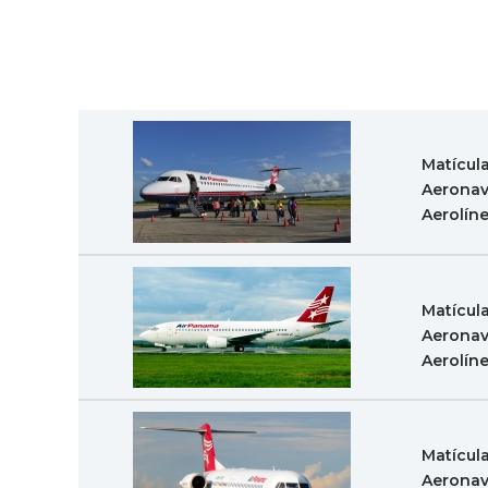
Matícul
Aeronav
Aerolín
Matícul
Aeronav
Aerolín
Matícul
Aeronav