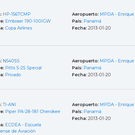
a:
HP-1567CMP
Aeropuerto:
MPDA - Enrique
e:
Embraer 190-100IGW
País:
Panamá
ea:
Copa Airlines
Fecha:
2013-01-20
a:
N540SS
Aeropuerto:
MPDA - Enrique
e:
Pitts S-2S Special
País:
Panamá
ea:
Privado
Fecha:
2013-01-20
a:
TI-ANI
Aeropuerto:
MPDA - Enrique
e:
Piper PA-28-181 Cherokee
País:
Panamá
Fecha:
2013-01-20
ea:
ECDEA - Escuela
cense de Aviación