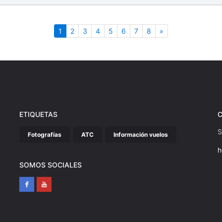
(actual)
Siguiente
1
2
3
4
5
6
7
8
»
ETIQUETAS
S
Fotografías
ATC
Información vuelos
h
SOMOS SOCIALES