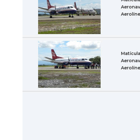
Aeronav
Aerolín
Matícul
Aeronav
Aerolín