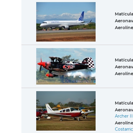
Matícul
Aeronav
Aerolín
Matícul
Aeronav
Aerolín
Matícul
Aeronav
Archer II
Aerolín
Costarri