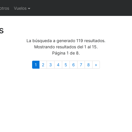
otros
Vuelos
s
La búsqueda a generado 119 resultados.
Mostrando resultados del 1 al 15.
Página 1 de 8.
(actual)
Siguiente
1
2
3
4
5
6
7
8
»