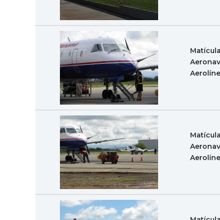
Matícul
Aeronav
Aerolín
Matícul
Aeronav
Aerolín
Matícul