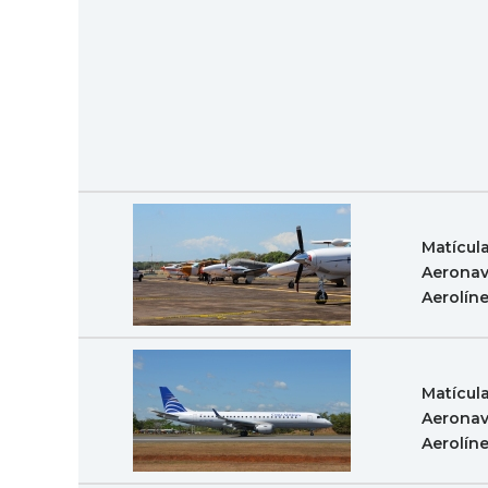
Matícula
Aeronav
Aerolín
Matícul
Aeronav
Aerolín