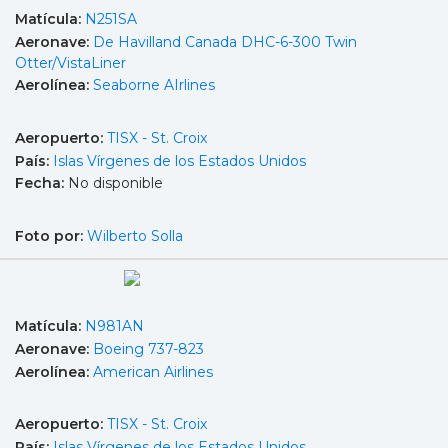
Matícula:
N251SA
Aeronave:
De Havilland Canada DHC-6-300 Twin
Otter/VistaLiner
Aerolínea:
Seaborne AIrlines
Aeropuerto:
TISX - St. Croix
País:
Islas Vírgenes de los Estados Unidos
Fecha:
No disponible
Foto por:
Wilberto Solla
Matícula:
N981AN
Aeronave:
Boeing 737-823
Aerolínea:
American Airlines
Aeropuerto:
TISX - St. Croix
País:
Islas Vírgenes de los Estados Unidos