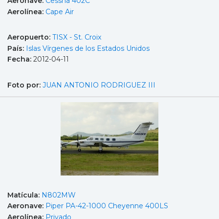
Aeronave:
Cessna 402C
Aerolínea:
Cape Air
Aeropuerto:
TISX - St. Croix
País:
Islas Vírgenes de los Estados Unidos
Fecha:
2012-04-11
Foto por:
JUAN ANTONIO RODRIGUEZ III
Matícula:
N802MW
Aeronave:
Piper PA-42-1000 Cheyenne 400LS
Aerolínea:
Privado