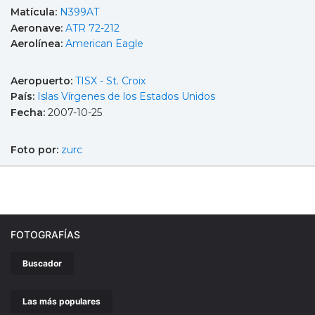
Matícula:
N399AT
Aeronave:
ATR 72-212
Aerolínea:
American Eagle
Aeropuerto:
TISX - St. Croix
País:
Islas Vírgenes de los Estados Unidos
Fecha:
2007-10-25
Foto por:
zurc
FOTOGRAFÍAS
Buscador
Las más populares