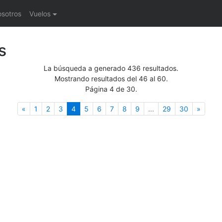
osotros
Vuelos
s
La búsqueda a generado 436 resultados.
Mostrando resultados del 46 al 60.
Página 4 de 30.
Anterior
(actual)
Siguie
«
1
2
3
4
5
6
7
8
9
...
29
30
»