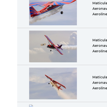
Matícul
Aeronav
Aerolín
Matícul
Aeronav
Aerolín
Matícul
Aeronav
Aerolín