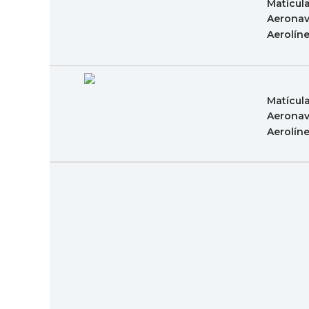
Matícul
Aeronav
Aerolín
Matícul
Aeronav
Aerolín