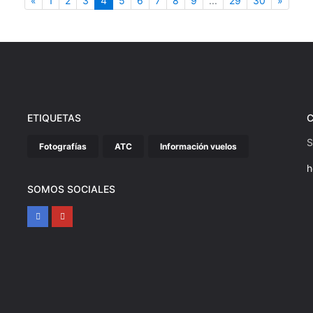
«
1
2
3
4
5
6
7
8
9
...
29
30
»
ETIQUETAS
S
Fotografías
ATC
Información vuelos
h
SOMOS SOCIALES