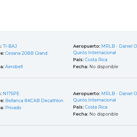
a:
TI-BAJ
Aeropuerto:
MRLB - Daniel 
Quirós Internacional
e:
Cessna 208B Grand
País:
Costa Rica
ea:
Aerobell
Fecha:
No disponible
a:
N175PE
Aeropuerto:
MRLB - Daniel 
Quirós Internacional
e:
Bellanca 8KCAB Decathlon
País:
Costa Rica
ea:
Privado
Fecha:
No disponible