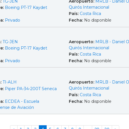
a:
TG-JEN
Aeropuerto:
MRLB - Daniel 
Quirós Internacional
e:
Boeing PT-17 Kaydet
País:
Costa Rica
ea:
Privado
Fecha:
No disponible
a:
TG-JEN
Aeropuerto:
MRLB - Daniel 
Quirós Internacional
e:
Boeing PT-17 Kaydet
País:
Costa Rica
ea:
Privado
Fecha:
No disponible
a:
TI-ALH
Aeropuerto:
MRLB - Daniel 
Quirós Internacional
e:
Piper PA-34-200T Seneca
País:
Costa Rica
ea:
ECDEA - Escuela
Fecha:
No disponible
cense de Aviación
Anterior
(actual)
Siguie