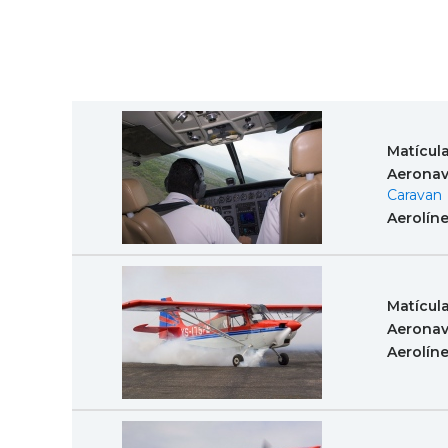
Matícul
Aeronav
Caravan
Aerolín
Matícul
Aeronav
Aerolín