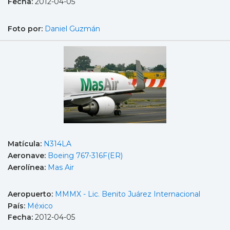
Fecha:
2012-04-05
Foto por:
Daniel Guzmán
Matícula:
N314LA
Aeronave:
Boeing 767-316F(ER)
Aerolínea:
Mas Air
Aeropuerto:
MMMX - Lic. Benito Juárez Internacional
País:
México
Fecha:
2012-04-05