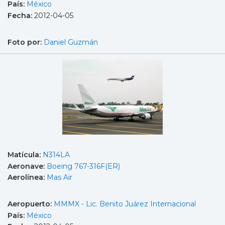
País:
México
Fecha:
2012-04-05
Foto por:
Daniel Guzmán
Matícula:
N314LA
Aeronave:
Boeing 767-316F(ER)
Aerolínea:
Mas Air
Aeropuerto:
MMMX - Lic. Benito Juárez Internacional
País:
México