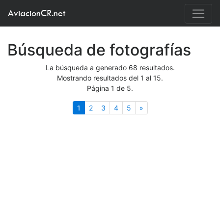
AviacionCR.net
Búsqueda de fotografías
La búsqueda a generado 68 resultados.
Mostrando resultados del 1 al 15.
Página 1 de 5.
(actual)
Siguiente
1
2
3
4
5
»