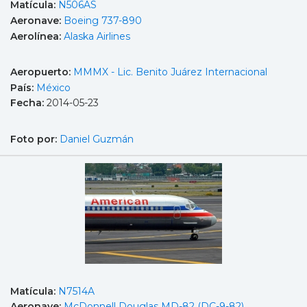
Matícula:
N506AS
Aeronave:
Boeing 737-890
Aerolínea:
Alaska Airlines
Aeropuerto:
MMMX - Lic. Benito Juárez Internacional
País:
México
Fecha:
2014-05-23
Foto por:
Daniel Guzmán
Matícula:
N7514A
Aeronave:
McDonnell Douglas MD-82 (DC-9-82)