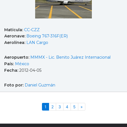
Matícula:
CC-CZZ
Aeronave:
Boeing 767-316F(ER)
Aerolínea:
LAN Cargo
Aeropuerto:
MMMX - Lic. Benito Juárez Internacional
País:
México
Fecha:
2012-04-05
Foto por:
Daniel Guzmán
(actual)
Siguiente
1
2
3
4
5
»