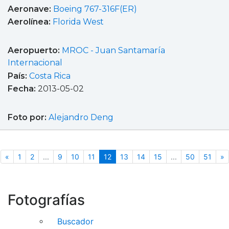
Aeronave:
Boeing 767-316F(ER)
Aerolínea:
Florida West
Aeropuerto:
MROC - Juan Santamaría
Internacional
País:
Costa Rica
Fecha:
2013-05-02
Foto por:
Alejandro Deng
Anterior
(actual)
S
«
1
2
...
9
10
11
12
13
14
15
...
50
51
»
Fotografías
Buscador