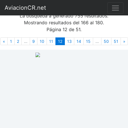
Búsqueda de fotografías
AviacionCR.net
La búsqueda a generado 755 resultados.
Mostrando resultados del 166 al 180.
Página 12 de 51.
Anterior
(actual)
S
«
1
2
...
9
10
11
12
13
14
15
...
50
51
»