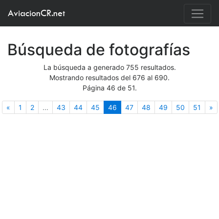
AviacionCR.net
Búsqueda de fotografías
La búsqueda a generado 755 resultados.
Mostrando resultados del 676 al 690.
Página 46 de 51.
Anterior
(actual)
S
«
1
2
...
43
44
45
46
47
48
49
50
51
»