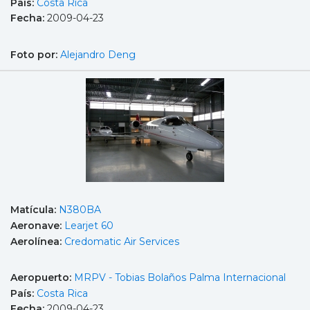
País:
Costa Rica
Fecha:
2009-04-23
Foto por:
Alejandro Deng
Matícula:
N380BA
Aeronave:
Learjet 60
Aerolínea:
Credomatic Air Services
Aeropuerto:
MRPV - Tobias Bolaños Palma Internacional
País:
Costa Rica
Fecha:
2009-04-23