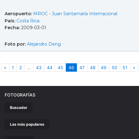
Aeropuerto:
MROC - Juan Santamaría Internacional
País:
Costa Rica
Fecha:
2009-03-01
Foto por:
Alejandro Deng
Anterior
(actual)
S
«
1
2
...
43
44
45
46
47
48
49
50
51
»
FOTOGRAFÍAS
Buscador
Las más populares