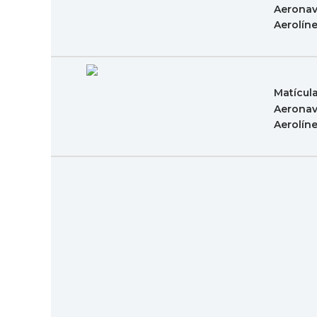
Aeronav
Aerolín
Matícul
Aeronav
Aerolín