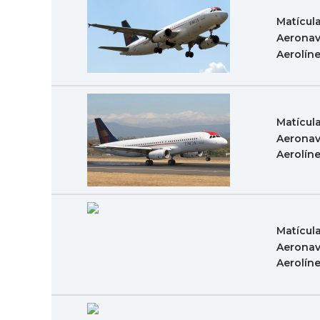
Matícul
Aeronav
Aerolín
Matícul
Aeronav
Aerolín
Matícul
Aeronav
Aerolín