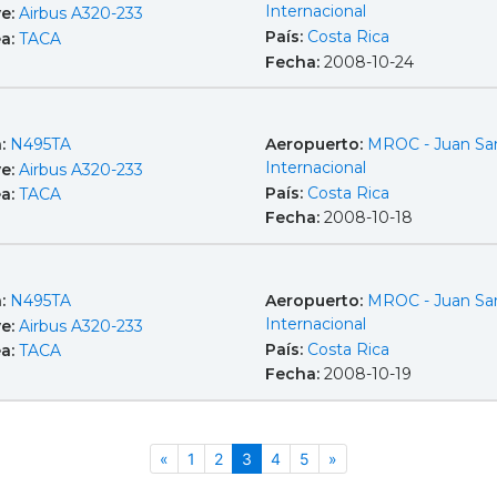
Internacional
e:
Airbus A320-233
País:
Costa Rica
ea:
TACA
Fecha:
2008-10-24
a:
N495TA
Aeropuerto:
MROC - Juan Sa
Internacional
e:
Airbus A320-233
País:
Costa Rica
ea:
TACA
Fecha:
2008-10-18
a:
N495TA
Aeropuerto:
MROC - Juan Sa
Internacional
e:
Airbus A320-233
País:
Costa Rica
ea:
TACA
Fecha:
2008-10-19
Anterior
(actual)
Siguiente
«
1
2
3
4
5
»