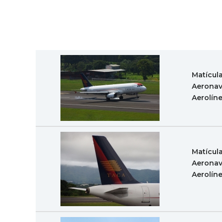
Matícul
Aeronav
Aerolín
Matícul
Aeronav
Aerolín