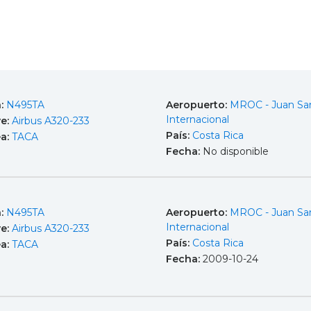
a:
N495TA
Aeropuerto:
MROC - Juan Sa
Internacional
e:
Airbus A320-233
País:
Costa Rica
ea:
TACA
Fecha:
No disponible
a:
N495TA
Aeropuerto:
MROC - Juan Sa
Internacional
e:
Airbus A320-233
País:
Costa Rica
ea:
TACA
Fecha:
2009-10-24