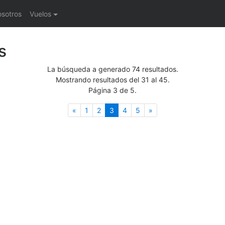
osotros
Vuelos
s
La búsqueda a generado 74 resultados.
Mostrando resultados del 31 al 45.
Página 3 de 5.
Anterior
(actual)
Siguiente
«
1
2
3
4
5
»