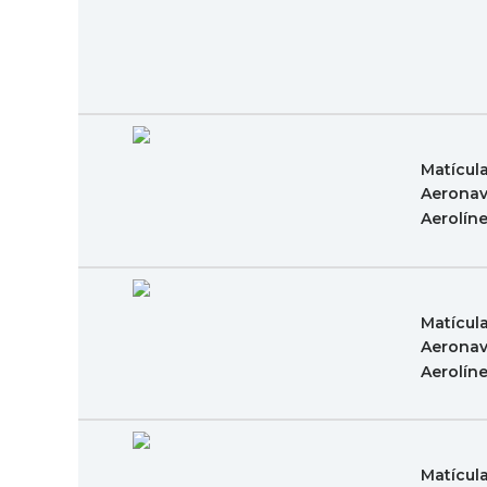
Matícul
Aeronav
Aerolín
Matícul
Aeronav
Aerolín
Matícul