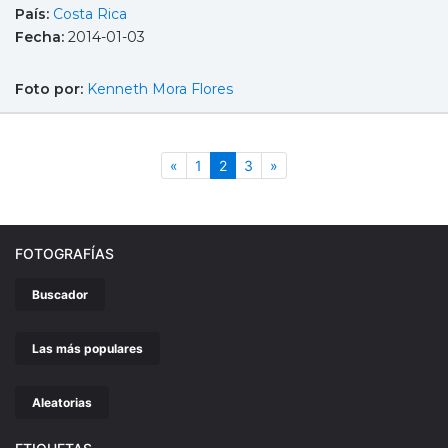
País:
Costa Rica
Fecha:
2014-01-03
Foto por:
Kenneth Mora Flores
Anterior
(actual)
Siguiente
«
1
2
3
»
FOTOGRAFÍAS
Buscador
Las más populares
Aleatorias