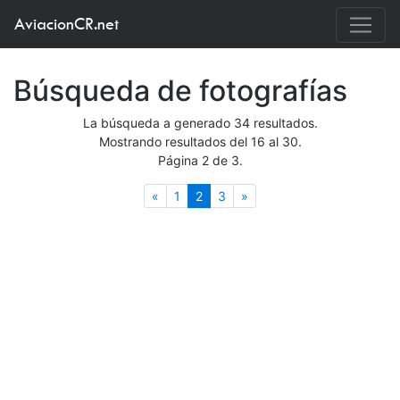
AviacionCR.net
Búsqueda de fotografías
La búsqueda a generado 34 resultados.
Mostrando resultados del 16 al 30.
Página 2 de 3.
Anterior
(actual)
Siguiente
«
1
2
3
»