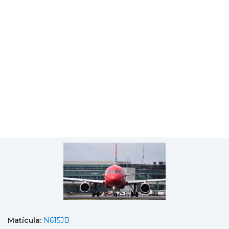
Matícula:
N615JB