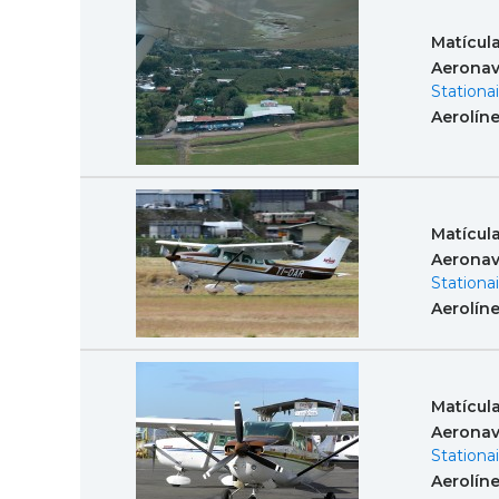
Matícul
Aeronav
Stationai
Aerolín
Matícul
Aeronav
Stationai
Aerolín
Matícul
Aeronav
Stationai
Aerolín