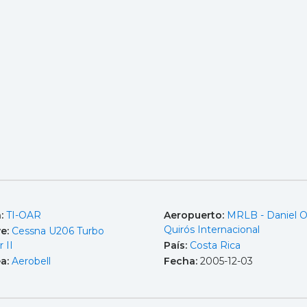
a:
TI-OAR
Aeropuerto:
MRLB - Daniel 
Quirós Internacional
e:
Cessna U206 Turbo
r II
País:
Costa Rica
ea:
Aerobell
Fecha:
2005-12-03