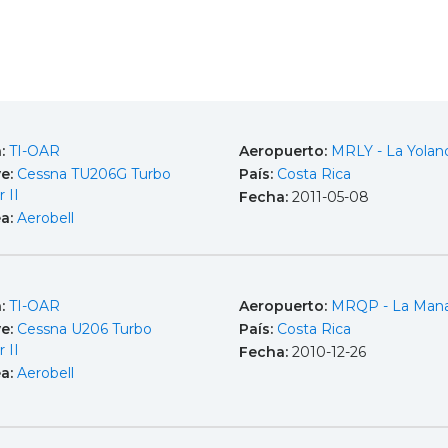
a:
TI-OAR
Aeropuerto:
MRLY - La Yolan
e:
Cessna TU206G Turbo
País:
Costa Rica
r II
Fecha:
2011-05-08
ea:
Aerobell
a:
TI-OAR
Aeropuerto:
MRQP - La Man
e:
Cessna U206 Turbo
País:
Costa Rica
r II
Fecha:
2010-12-26
ea:
Aerobell