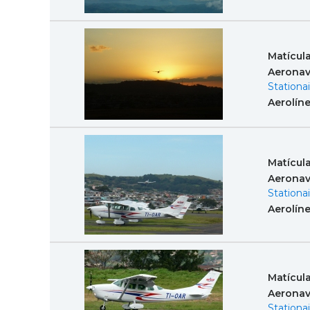
Matícul
Aeronav
Stationai
Aerolín
Matícul
Aeronav
Stationai
Aerolín
Matícul
Aeronav
Stationai