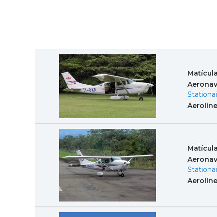
Matícul
Aeronav
Stationai
Aerolín
Matícul
Aeronav
Stationai
Aerolín