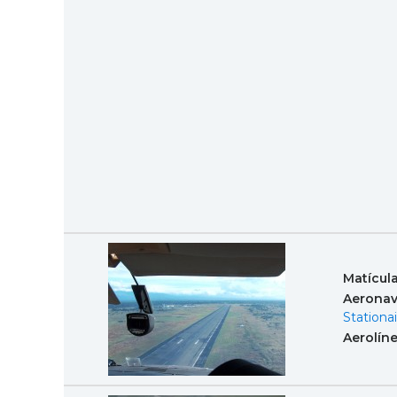
Matícul
Aeronav
Stationai
Aerolín