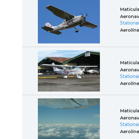
Matícul
Aeronav
Stationai
Aerolín
Matícul
Aeronav
Stationai
Aerolín
Matícul
Aeronav
Stationai
Aerolín