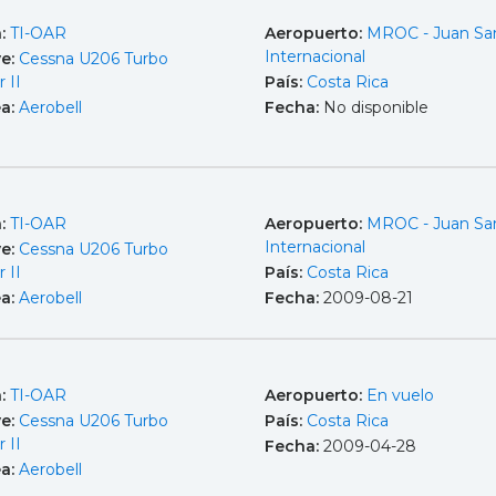
a:
TI-OAR
Aeropuerto:
MROC - Juan Sa
Internacional
e:
Cessna U206 Turbo
r II
País:
Costa Rica
ea:
Aerobell
Fecha:
No disponible
a:
TI-OAR
Aeropuerto:
MROC - Juan Sa
Internacional
e:
Cessna U206 Turbo
r II
País:
Costa Rica
ea:
Aerobell
Fecha:
2009-08-21
a:
TI-OAR
Aeropuerto:
En vuelo
e:
Cessna U206 Turbo
País:
Costa Rica
r II
Fecha:
2009-04-28
ea:
Aerobell