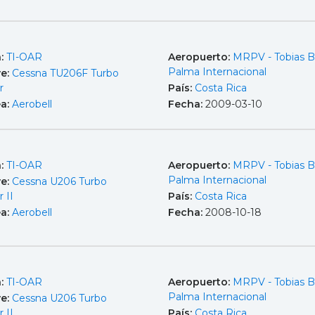
a:
TI-OAR
Aeropuerto:
MRPV - Tobias B
Palma Internacional
e:
Cessna TU206F Turbo
r
País:
Costa Rica
ea:
Aerobell
Fecha:
2009-03-10
a:
TI-OAR
Aeropuerto:
MRPV - Tobias B
Palma Internacional
e:
Cessna U206 Turbo
r II
País:
Costa Rica
ea:
Aerobell
Fecha:
2008-10-18
a:
TI-OAR
Aeropuerto:
MRPV - Tobias B
Palma Internacional
e:
Cessna U206 Turbo
r II
País:
Costa Rica