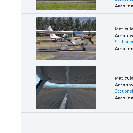
Aerolín
Matícul
Aeronav
Stationai
Aerolín
Matícul
Aeronav
Stationai
Aerolín