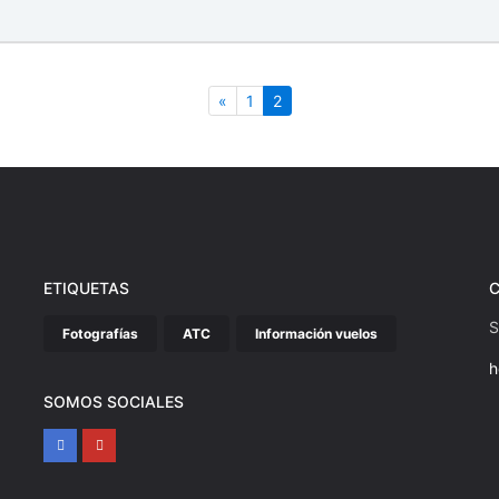
Anterior
(actual)
«
1
2
ETIQUETAS
S
Fotografías
ATC
Información vuelos
h
SOMOS SOCIALES