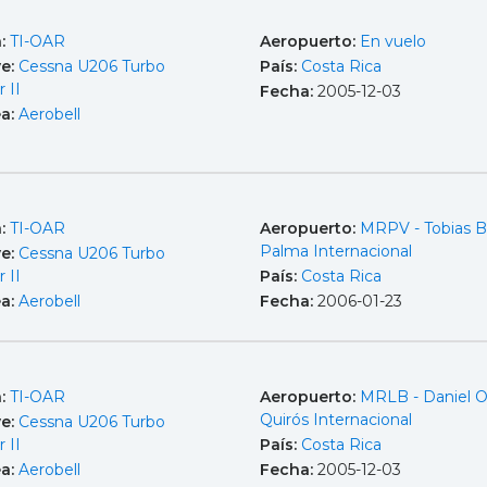
a:
TI-OAR
Aeropuerto:
En vuelo
e:
Cessna U206 Turbo
País:
Costa Rica
r II
Fecha:
2005-12-03
ea:
Aerobell
a:
TI-OAR
Aeropuerto:
MRPV - Tobias B
Palma Internacional
e:
Cessna U206 Turbo
r II
País:
Costa Rica
ea:
Aerobell
Fecha:
2006-01-23
a:
TI-OAR
Aeropuerto:
MRLB - Daniel 
Quirós Internacional
e:
Cessna U206 Turbo
r II
País:
Costa Rica
ea:
Aerobell
Fecha:
2005-12-03