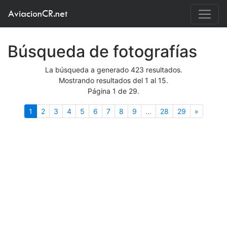
AviacionCR.net
Búsqueda de fotografías
La búsqueda a generado 423 resultados.
Mostrando resultados del 1 al 15.
Página 1 de 29.
(actual)
Siguient
1
2
3
4
5
6
7
8
9
...
28
29
»