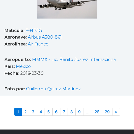
Matícula:
F-HPJG
Aeronave:
Airbus A380-861
Aerolínea:
Air France
Aeropuerto:
MMMX - Lic. Benito Juárez Internacional
País:
México
Fecha:
2016-03-30
Foto por:
Guillermo Quiroz Martínez
(actual)
Siguient
1
2
3
4
5
6
7
8
9
...
28
29
»