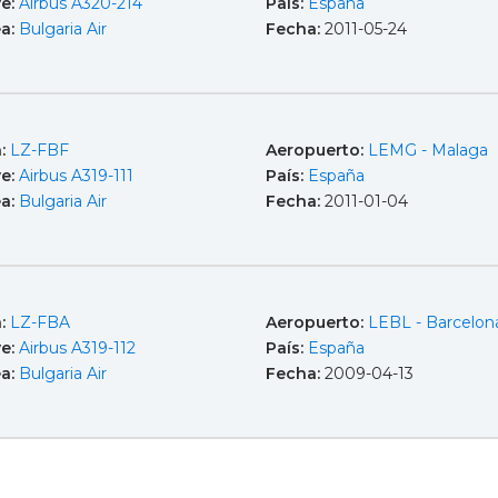
e:
Airbus A320-214
País:
España
ea:
Bulgaria Air
Fecha:
2011-05-24
a:
LZ-FBF
Aeropuerto:
LEMG - Malaga
e:
Airbus A319-111
País:
España
ea:
Bulgaria Air
Fecha:
2011-01-04
a:
LZ-FBA
Aeropuerto:
LEBL - Barcelona
e:
Airbus A319-112
País:
España
ea:
Bulgaria Air
Fecha:
2009-04-13