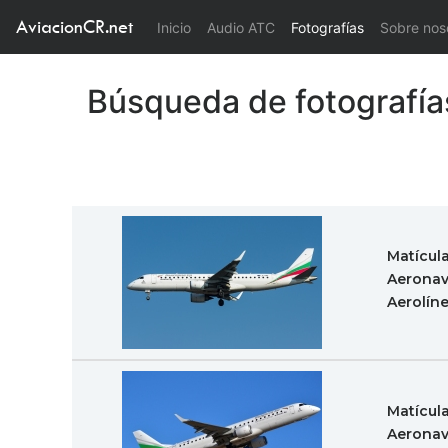
AviacionCR.net
(current)
Inicio
Audio ATC
Fotografías
Sobre nos
Búsqueda de fotografía
Matícul
Aeronav
Aerolín
Matícul
Aeronav