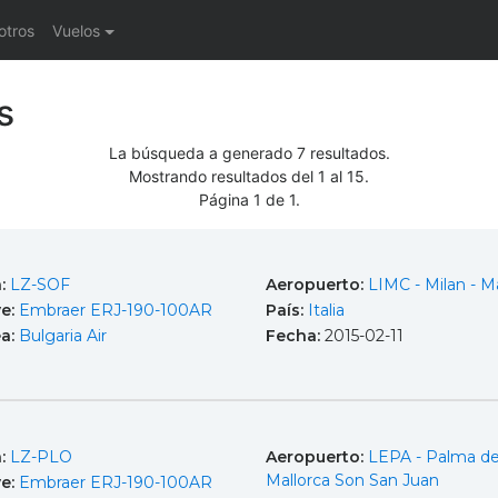
otros
Vuelos
s
La búsqueda a generado 7 resultados.
Mostrando resultados del 1 al 15.
Página 1 de 1.
a:
LZ-SOF
Aeropuerto:
LIMC - Milan - M
e:
Embraer ERJ-190-100AR
País:
Italia
ea:
Bulgaria Air
Fecha:
2015-02-11
a:
LZ-PLO
Aeropuerto:
LEPA - Palma d
Mallorca Son San Juan
e:
Embraer ERJ-190-100AR