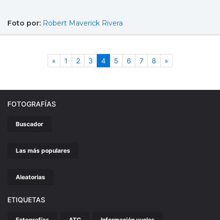
Foto por:
Robert Maverick Rivera
Anterior
(actual)
Siguiente
«
1
2
3
4
5
6
7
8
»
FOTOGRAFÍAS
Buscador
Las más populares
Aleatorias
ETIQUETAS
Fotografías
ATC
Información vuelos