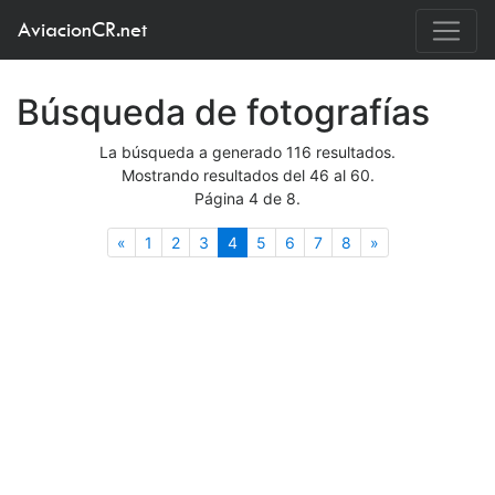
AviacionCR.net
Búsqueda de fotografías
La búsqueda a generado 116 resultados.
Mostrando resultados del 46 al 60.
Página 4 de 8.
Anterior
(actual)
Siguiente
«
1
2
3
4
5
6
7
8
»