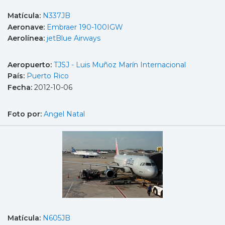
Matícula:
N337JB
Aeronave:
Embraer 190-100IGW
Aerolínea:
jetBlue Airways
Aeropuerto:
TJSJ - Luis Muñoz Marín Internacional
País:
Puerto Rico
Fecha:
2012-10-06
Foto por:
Angel Natal
Matícula:
N605JB