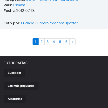
País:
España
Fecha:
2012-07-18
Foto por:
Luciano Fumero freedom spotter
(actual)
Siguiente
1
2
3
4
5
6
»
FOTOGRAFÍAS
Buscador
Las más populares
Aleatorias