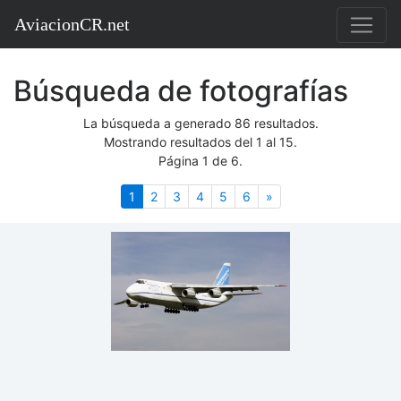
AviacionCR.net
Búsqueda de fotografías
La búsqueda a generado 86 resultados.
Mostrando resultados del 1 al 15.
Página 1 de 6.
(actual)
Siguiente
1
2
3
4
5
6
»