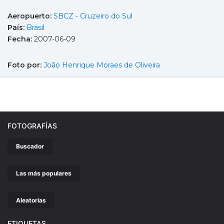
Aeropuerto:
SBCZ - Cruzeiro do Sul
País:
Brasil
Fecha:
2007-06-09
Foto por:
João Henrique Moraes de Oliveira
FOTOGRAFÍAS
Buscador
Las más populares
Aleatorias
ETIQUETAS