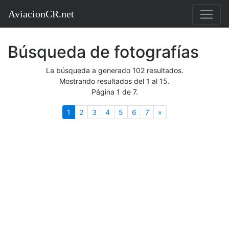
AviacionCR.net
Búsqueda de fotografías
La búsqueda a generado 102 resultados.
Mostrando resultados del 1 al 15.
Página 1 de 7.
(actual)
Siguiente
1
2
3
4
5
6
7
»