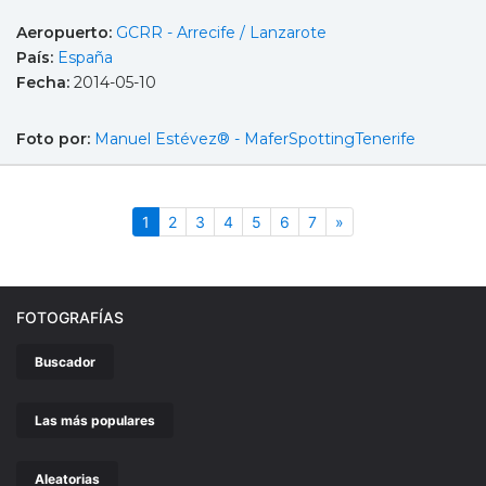
Aeropuerto:
GCRR - Arrecife / Lanzarote
País:
España
Fecha:
2014-05-10
Foto por:
Manuel Estévez® - MaferSpottingTenerife
(actual)
Siguiente
1
2
3
4
5
6
7
»
FOTOGRAFÍAS
Buscador
Las más populares
Aleatorias