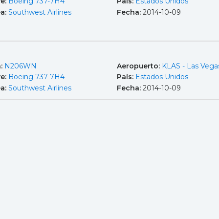
e:
Boeing 737-7H4
País:
Estados Unidos
ea:
Southwest Airlines
Fecha:
2014-10-09
a:
N206WN
Aeropuerto:
KLAS - Las Vega
e:
Boeing 737-7H4
País:
Estados Unidos
ea:
Southwest Airlines
Fecha:
2014-10-09