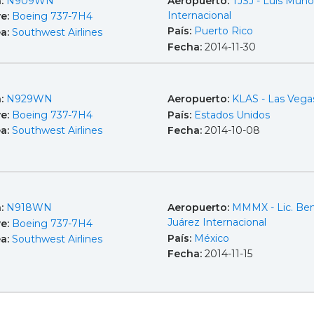
a:
N909WN
Aeropuerto:
TJSJ - Luis Muño
Internacional
e:
Boeing 737-7H4
País:
Puerto Rico
ea:
Southwest Airlines
Fecha:
2014-11-30
a:
N929WN
Aeropuerto:
KLAS - Las Vega
e:
Boeing 737-7H4
País:
Estados Unidos
ea:
Southwest Airlines
Fecha:
2014-10-08
a:
N918WN
Aeropuerto:
MMMX - Lic. Ben
Juárez Internacional
e:
Boeing 737-7H4
País:
México
ea:
Southwest Airlines
Fecha:
2014-11-15