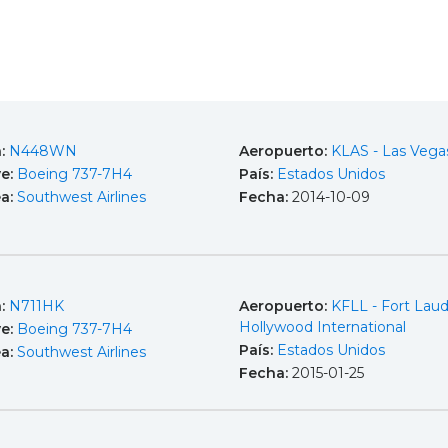
a:
N448WN
Aeropuerto:
KLAS - Las Vega
e:
Boeing 737-7H4
País:
Estados Unidos
ea:
Southwest Airlines
Fecha:
2014-10-09
a:
N711HK
Aeropuerto:
KFLL - Fort Laud
Hollywood International
e:
Boeing 737-7H4
País:
Estados Unidos
ea:
Southwest Airlines
Fecha:
2015-01-25