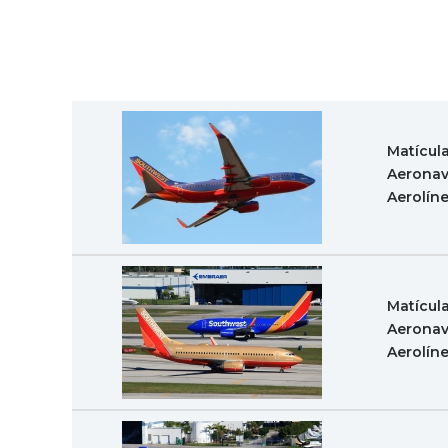
Matícul
Aeronav
Aerolín
Matícul
Aeronav
Aerolín