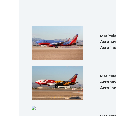
Matícul
Aeronav
Aerolín
Matícul
Aeronav
Aerolín