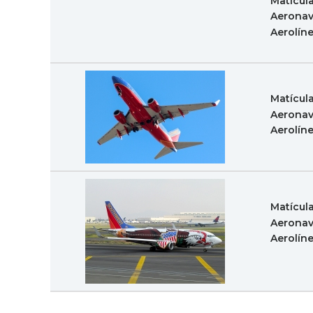
Matícul
Aeronav
Aerolín
Matícul
Aeronav
Aerolín
Matícul
Aeronav
Aerolín