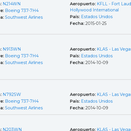
a:
N214WN
Aeropuerto:
KFLL - Fort Laud
Hollywood International
e:
Boeing 737-7H4
País:
Estados Unidos
ea:
Southwest Airlines
Fecha:
2015-01-25
a:
N913WN
Aeropuerto:
KLAS - Las Vega
e:
Boeing 737-7H4
País:
Estados Unidos
ea:
Southwest Airlines
Fecha:
2014-10-09
a:
N792SW
Aeropuerto:
KLAS - Las Vega
e:
Boeing 737-7H4
País:
Estados Unidos
ea:
Southwest Airlines
Fecha:
2014-10-09
a:
N203WN
Aeropuerto:
KLAS - Las Vega