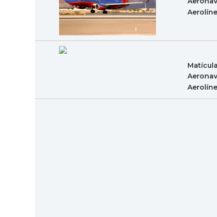
Aeronav
Aerolín
Matícul
Aeronav
Aerolín