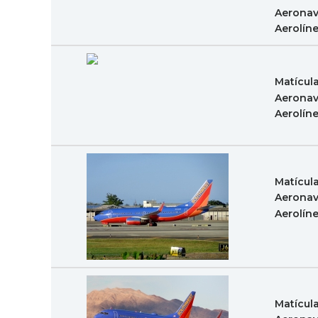
Aeronav
Aerolín
Matícul
Aeronav
Aerolín
Matícul
Aeronav
Aerolín
Matícul