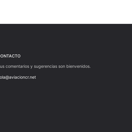
uiente
CONTACTO
us comentarios y sugerencias son bienvenidos.
ola@aviacioncr.net