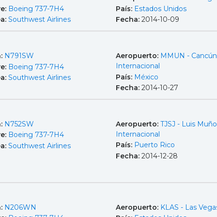
e:
Boeing 737-7H4
País:
Estados Unidos
ea:
Southwest Airlines
Fecha:
2014-10-09
a:
N791SW
Aeropuerto:
MMUN - Cancún
Internacional
e:
Boeing 737-7H4
País:
México
ea:
Southwest Airlines
Fecha:
2014-10-27
a:
N752SW
Aeropuerto:
TJSJ - Luis Muño
Internacional
e:
Boeing 737-7H4
País:
Puerto Rico
ea:
Southwest Airlines
Fecha:
2014-12-28
a:
N206WN
Aeropuerto:
KLAS - Las Vega