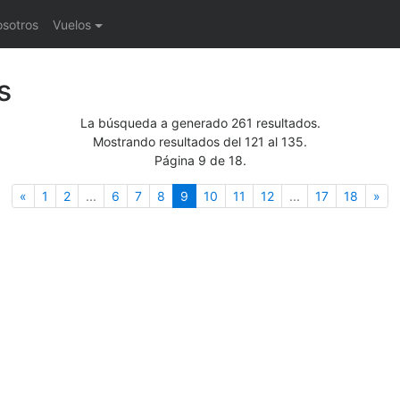
osotros
Vuelos
s
La búsqueda a generado 261 resultados.
Mostrando resultados del 121 al 135.
Página 9 de 18.
Anterior
(actual)
Sig
«
1
2
...
6
7
8
9
10
11
12
...
17
18
»