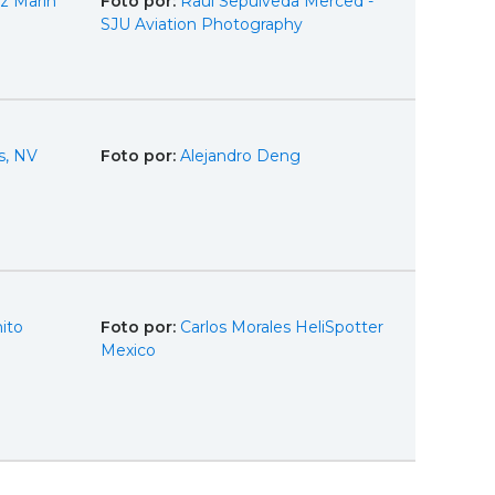
z Marín
Foto por:
Raul Sepulveda Merced -
SJU Aviation Photography
s, NV
Foto por:
Alejandro Deng
ito
Foto por:
Carlos Morales HeliSpotter
Mexico