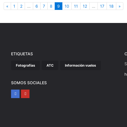
Anterior
(actual)
Sig
«
1
2
...
6
7
8
9
10
11
12
...
17
18
»
ETIQUETAS
S
Fotografías
ATC
Información vuelos
h
SOMOS SOCIALES