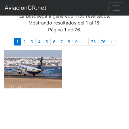
Búsqueda de fotografías
AviacionCR.net
La búsqueda a generado 1139 resultados.
Mostrando resultados del 1 al 15.
Página 1 de 76.
(actual)
Siguient
1
2
3
4
5
6
7
8
9
...
75
76
»