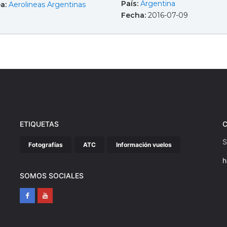
País:
Argentina
ea:
Aerolineas Argentinas
Fecha:
2016-07-09
ETIQUETAS
S
Fotografías
ATC
Información vuelos
h
SOMOS SOCIALES