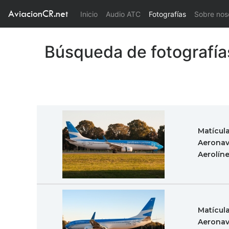
AviacionCR.net
(current)
Inicio
Audio ATC
Fotografías
Sobre nos
Búsqueda de fotografía
Matícul
Aeronav
Aerolín
Matícul
Aeronav