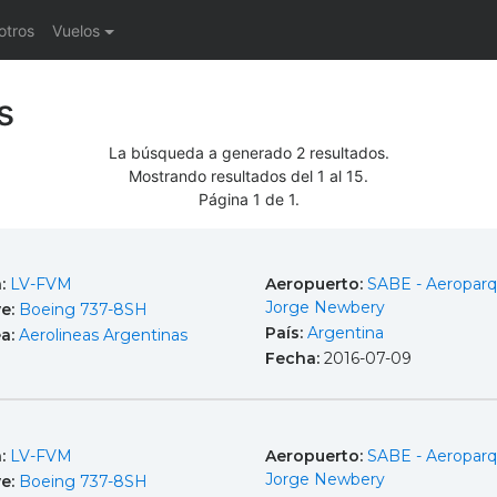
otros
Vuelos
s
La búsqueda a generado 2 resultados.
Mostrando resultados del 1 al 15.
Página 1 de 1.
a:
LV-FVM
Aeropuerto:
SABE - Aeropar
Jorge Newbery
e:
Boeing 737-8SH
País:
Argentina
ea:
Aerolineas Argentinas
Fecha:
2016-07-09
a:
LV-FVM
Aeropuerto:
SABE - Aeropar
Jorge Newbery
e:
Boeing 737-8SH