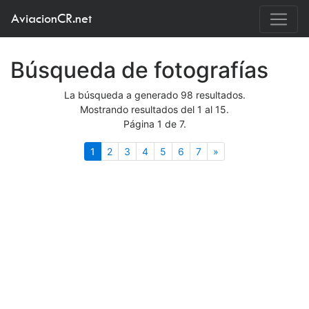
AviacionCR.net
Búsqueda de fotografías
La búsqueda a generado 98 resultados.
Mostrando resultados del 1 al 15.
Página 1 de 7.
(actual)
Siguiente
1
2
3
4
5
6
7
»