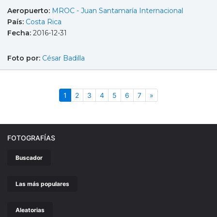
Aeropuerto:
MROC - Juan Santamaría Internacional
País:
Costa Rica
Fecha:
2016-12-31
Foto por:
César Badilla
(actual)
Siguiente
1
2
3
4
5
6
7
»
FOTOGRAFÍAS
Buscador
Las más populares
Aleatorias