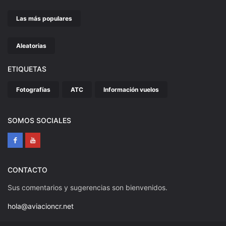
Las más populares
Aleatorias
ETIQUETAS
Fotografías
ATC
Información vuelos
SOMOS SOCIALES
CONTACTO
Sus comentarios y sugerencias son bienvenidos.
hola@aviacioncr.net