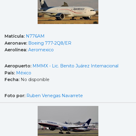
Matícula:
N776AM
Aeronave:
Boeing 777-2Q8/ER
Aerolínea:
Aeromexico
Aeropuerto:
MMMX - Lic. Benito Juárez Internacional
País:
México
Fecha:
No disponible
Foto por:
Ruben Venegas Navarrete