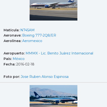
Matícula:
N745AM
Aeronave:
Boeing 777-2Q8/ER
Aerolínea:
Aeromexico
Aeropuerto:
MMMX - Lic. Benito Juárez Internacional
País:
México
Fecha:
2016-02-18
Foto por:
Jose Ruben Alonso Espinosa