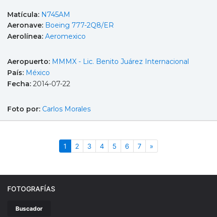
Matícula:
N745AM
Aeronave:
Boeing 777-2Q8/ER
Aerolínea:
Aeromexico
Aeropuerto:
MMMX - Lic. Benito Juárez Internacional
País:
México
Fecha:
2014-07-22
Foto por:
Carlos Morales
(actual)
Siguiente
1
2
3
4
5
6
7
»
FOTOGRAFÍAS
Buscador