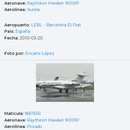
Aeronave:
Rayhteon Hawker 900XP
Aerolínea:
Aurela
Aeropuerto:
LEBL - Barcelona El Prat
País:
España
Fecha:
2010-03-20
Foto por:
Encarni López
Matícula:
N819JR
Aeronave:
Raytheon Hawker 900XP
Aerolínea:
Privado