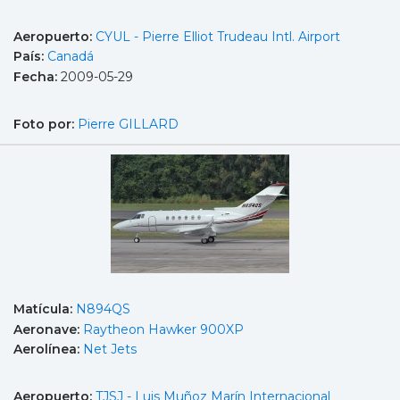
Aeropuerto:
CYUL - Pierre Elliot Trudeau Intl. Airport
País:
Canadá
Fecha:
2009-05-29
Foto por:
Pierre GILLARD
Matícula:
N894QS
Aeronave:
Raytheon Hawker 900XP
Aerolínea:
Net Jets
Aeropuerto:
TJSJ - Luis Muñoz Marín Internacional