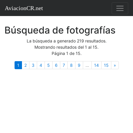
AviacionCR.net
Búsqueda de fotografías
La búsqueda a generado 219 resultados.
Mostrando resultados del 1 al 15.
Página 1 de 15.
(actual)
Siguient
1
2
3
4
5
6
7
8
9
...
14
15
»