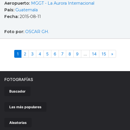
Aeropuerto:
MGGT - La Aurora Internacional
País:
Guatemala
Fecha:
2015-08-11
Foto por:
OSCAR GH.
(actual)
Siguient
1
2
3
4
5
6
7
8
9
...
14
15
»
FOTOGRAFÍAS
Buscador
Las más populares
Aleatorias