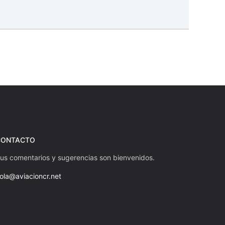
iente
CONTACTO
us comentarios y sugerencias son bienvenidos.
ola@aviacioncr.net