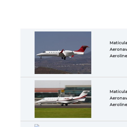
Matícul
Aeronav
Aerolín
Matícul
Aeronav
Aerolín