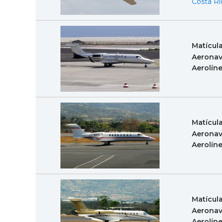
Costa Ri
Matícul
Aeronav
Aerolín
Matícul
Aeronav
Aerolín
Matícul
Aeronav
Aerolín