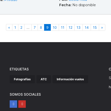
Fecha:
No disponible
Anterior
(actual)
Sigu
«
1
2
...
7
8
9
10
11
12
13
14
15
»
ETIQUETAS
S
Fotografías
ATC
Información vuelos
h
SOMOS SOCIALES