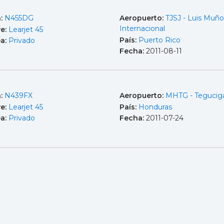
a:
N455DG
Aeropuerto:
TJSJ - Luis Muño
Internacional
e:
Learjet 45
País:
Puerto Rico
ea:
Privado
Fecha:
2011-08-11
a:
N439FX
Aeropuerto:
MHTG - Tegucig
e:
Learjet 45
País:
Honduras
ea:
Privado
Fecha:
2011-07-24