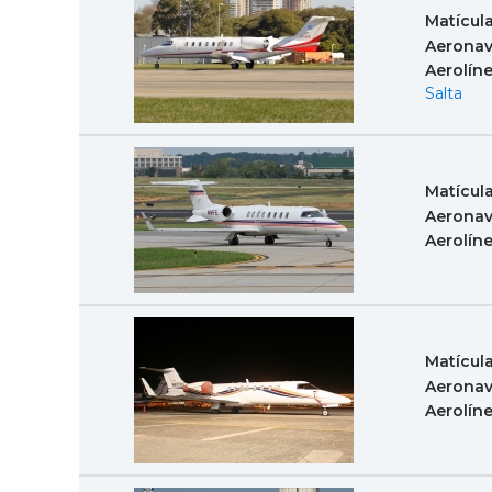
Matícul
Aeronav
Aerolín
Salta
Matícul
Aeronav
Aerolín
Matícul
Aeronav
Aerolín