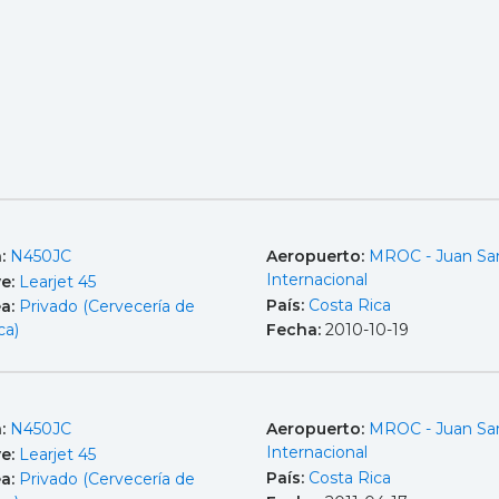
a:
N450JC
Aeropuerto:
MROC - Juan Sa
Internacional
e:
Learjet 45
País:
Costa Rica
ea:
Privado (Cervecería de
ca)
Fecha:
2010-10-19
a:
N450JC
Aeropuerto:
MROC - Juan Sa
Internacional
e:
Learjet 45
País:
Costa Rica
ea:
Privado (Cervecería de