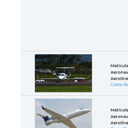
Matícul
Aeronav
Aerolín
Costa Ri
Matícul
Aeronav
Aerolín