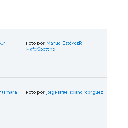
Sur-
Foto por:
Manuel EstévezR -
MaferSpotting
ntamaría
Foto por:
jorge rafael solano rodríguez