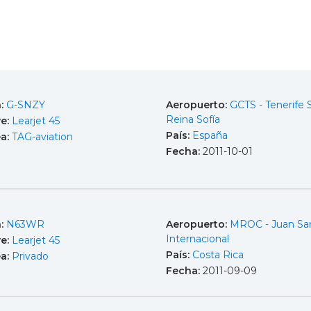
a:
G-SNZY
Aeropuerto:
GCTS - Tenerife 
Reina Sofía
e:
Learjet 45
País:
España
ea:
TAG-aviation
Fecha:
2011-10-01
a:
N63WR
Aeropuerto:
MROC - Juan Sa
Internacional
e:
Learjet 45
País:
Costa Rica
ea:
Privado
Fecha:
2011-09-09