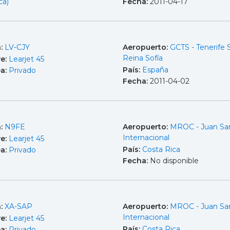
ca)
Fecha:
2011-04-17
a:
LV-CJY
Aeropuerto:
GCTS - Tenerife 
Reina Sofía
e:
Learjet 45
País:
España
ea:
Privado
Fecha:
2011-04-02
a:
N9FE
Aeropuerto:
MROC - Juan Sa
Internacional
e:
Learjet 45
País:
Costa Rica
ea:
Privado
Fecha:
No disponible
a:
XA-SAP
Aeropuerto:
MROC - Juan Sa
Internacional
e:
Learjet 45
País:
Costa Rica
ea:
Privado