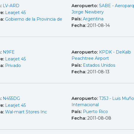
a:
LV-ARD
Aeropuerto:
SABE - Aeropar
Jorge Newbery
e:
Learjet 45
País:
Argentina
ea:
Gobierno de la Provincia de
Fecha:
2011-08-14
a:
N9FE
Aeropuerto:
KPDK - DeKalb
Peachtree Airport
e:
Learjet 45
País:
Estados Unidos
ea:
Privado
Fecha:
2011-08-13
a:
N455DG
Aeropuerto:
TJSJ - Luis Muño
Internacional
e:
Learjet 45
País:
Puerto Rico
ea:
Wal-mart Stores Inc
Fecha:
2011-08-08