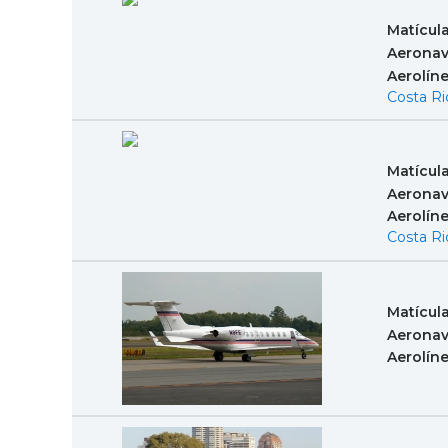
Matícul
Aeronav
Aerolín
Costa Ri
Matícul
Aeronav
Aerolín
Costa Ri
Matícul
Aeronav
Aerolín