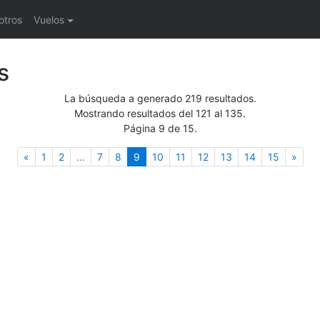
otros
Vuelos
s
La búsqueda a generado 219 resultados.
Mostrando resultados del 121 al 135.
Página 9 de 15.
Anterior
(actual)
Sigu
«
1
2
...
7
8
9
10
11
12
13
14
15
»