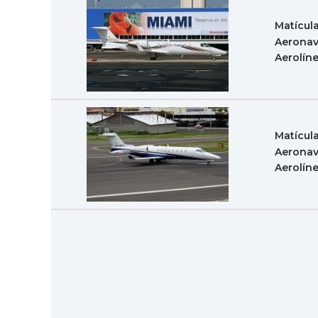
Matícul
Aeronav
Aerolín
Matícul
Aeronav
Aerolín