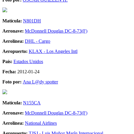
Matícula:
N801DH
Aeronave:
McDonnell Douglas DC-8-73(F)
Aerolínea:
DHL - Cargo
Aeropuerto:
KLAX - Los Angeles Intl
País:
Estados Unidos
Fecha:
2012-01-24
Foto por:
Ana L@dy spotter
Matícula:
N155CA
Aeronave:
McDonnell Douglas DC-8-73(F)
Aerolínea:
National Airlines
Aeropuerto:
TJSJ - Luis Muñoz Marín Internacional