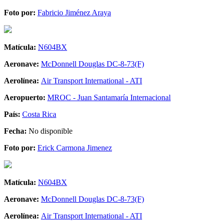
Foto por:
Fabricio Jiménez Araya
Matícula:
N604BX
Aeronave:
McDonnell Douglas DC-8-73(F)
Aerolínea:
Air Transport International - ATI
Aeropuerto:
MROC - Juan Santamaría Internacional
País:
Costa Rica
Fecha:
No disponible
Foto por:
Erick Carmona Jimenez
Matícula:
N604BX
Aeronave:
McDonnell Douglas DC-8-73(F)
Aerolínea:
Air Transport International - ATI