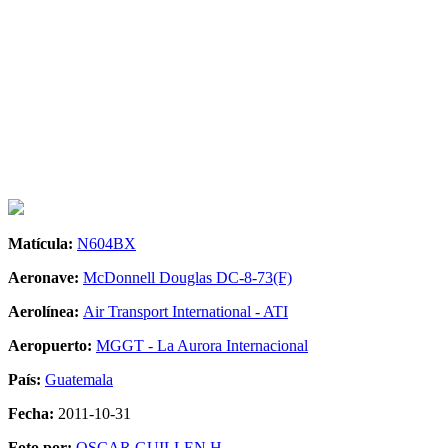
Matícula:
N604BX
Aeronave:
McDonnell Douglas DC-8-73(F)
Aerolínea:
Air Transport International - ATI
Aeropuerto:
MGGT - La Aurora Internacional
País:
Guatemala
Fecha:
2011-10-31
Foto por:
OSCAR GUILLEN H.