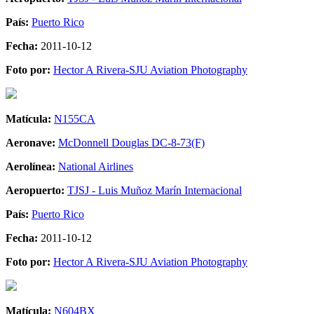
País:
Puerto Rico
Fecha:
2011-10-12
Foto por:
Hector A Rivera-SJU Aviation Photography
Matícula:
N155CA
Aeronave:
McDonnell Douglas DC-8-73(F)
Aerolínea:
National Airlines
Aeropuerto:
TJSJ - Luis Muñoz Marín Internacional
País:
Puerto Rico
Fecha:
2011-10-12
Foto por:
Hector A Rivera-SJU Aviation Photography
Matícula:
N604BX