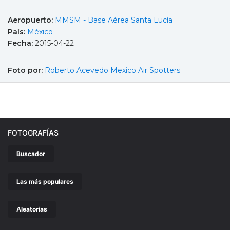
Aeropuerto:
MMSM - Base Aérea Santa Lucía
País:
México
Fecha:
2015-04-22
Foto por:
Roberto Acevedo Mexico Air Spotters
FOTOGRAFÍAS
Buscador
Las más populares
Aleatorias