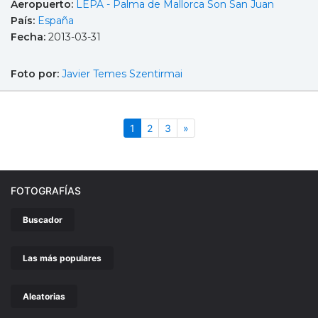
Aeropuerto:
LEPA - Palma de Mallorca Son San Juan
País:
España
Fecha:
2013-03-31
Foto por:
Javier Temes Szentirmai
(actual)
Siguiente
1
2
3
»
FOTOGRAFÍAS
Buscador
Las más populares
Aleatorias