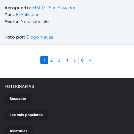
Aeropuerto:
MSLP - San Salvador
País:
El Salvador
Fecha:
No disponible
Foto por:
Diego Navas
(actual)
Siguiente
1
2
3
4
5
6
»
FOTOGRAFÍAS
Buscador
Las más populares
Aleatorias