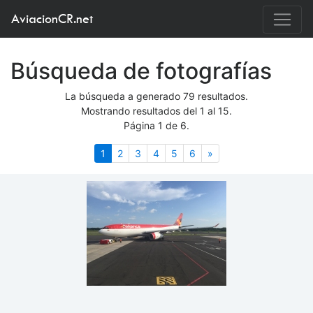
AviacionCR.net
Búsqueda de fotografías
La búsqueda a generado 79 resultados.
Mostrando resultados del 1 al 15.
Página 1 de 6.
(actual)
Siguiente
1
2
3
4
5
6
»