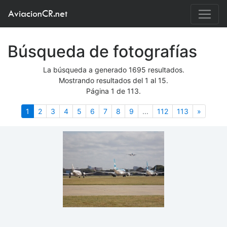
AviacionCR.net
Búsqueda de fotografías
La búsqueda a generado 1695 resultados.
Mostrando resultados del 1 al 15.
Página 1 de 113.
(actual)
Siguien
1
2
3
4
5
6
7
8
9
...
112
113
»