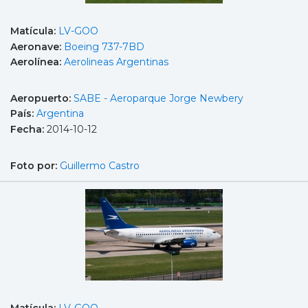
Matícula:
LV-GOO
Aeronave:
Boeing 737-7BD
Aerolínea:
Aerolineas Argentinas
Aeropuerto:
SABE - Aeroparque Jorge Newbery
País:
Argentina
Fecha:
2014-10-12
Foto por:
Guillermo Castro