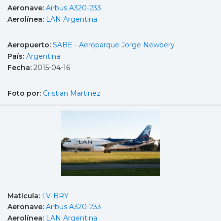
Aeronave:
Airbus A320-233
Aerolínea:
LAN Argentina
Aeropuerto:
SABE - Aeroparque Jorge Newbery
País:
Argentina
Fecha:
2015-04-16
Foto por:
Cristian Martinez
Matícula:
LV-BRY
Aeronave:
Airbus A320-233
Aerolínea:
LAN Argentina